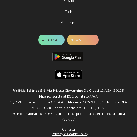
HowTo
Tech
Magazine
ABBONATI
NEWSLETTER
Visibilia Editrice Srl
- Via Privata Giovannino De Grassi 12/12A - 20123
Milano. Iscritta al ROC con il n.37767.
CF, P.IVA ed iscrizione alla C.C.I.A.A. di Milano n.10269990965. Numero REA:
MI-2519578. Capitale sociale € 100.000,00 I.V.
PC Professionale © 2026. Tutti i diritti di proprietà letteraria ed artistica
riservati.
Contatti
Privacy e Cookie Policy