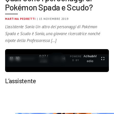
Pokémon Spada e Scudo?
MARTINA PEDRETTI
| 15 NOVEMBRE 2019
L’assistente Sonia Un altro dei personaggi di Pokémon
Spada e Scudo è Sonia, una giovane ricercatrice nonché
nipote della Professoressa […]
0:27 /
Ad
hub
M
POWERE
1
/
2
D BY
3:35
edia
L’assistente