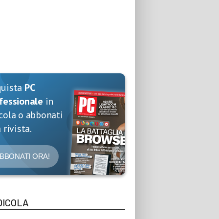
quista
PC
fessionale
in
cola o abbonati
 rivista.
BBONATI ORA!
DICOLA