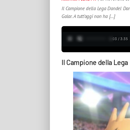
Il Campione della Lega Dandel Dan
Galar. A tutt’oggi non ha […]
0:05 / 3:35
Il Campione della Lega