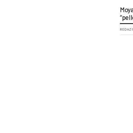
Moya
“pell
REDAZI