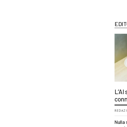
EDIT
L’AI
conn
REDAZI
Nulla 