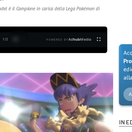
del è il Campione in carica della Lega Pokémon di
1
/
2
Ad
hub
Media
POWERED BY
Ac
Pro
edi
alla
A
IN E