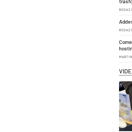
trasf
REDAZI
Addes
REDAZI
Come 
hosti
MARTIN
VID