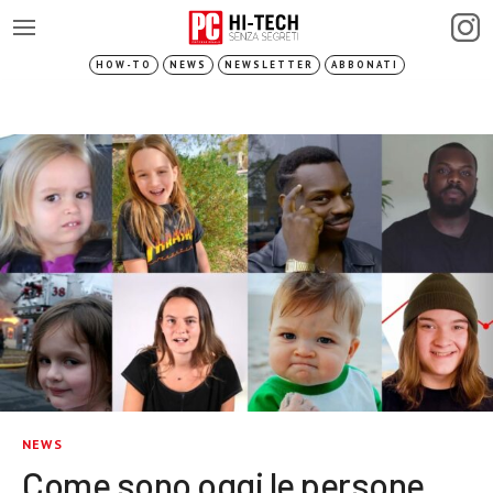
HOW-TO
NEWS
NEWSLETTER
ABBONATI
NEWS
Come sono oggi le persone