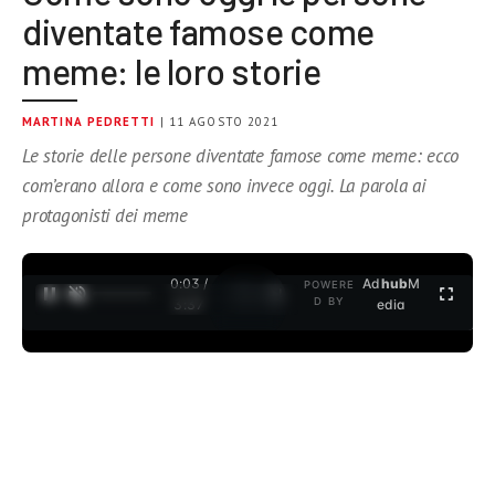
diventate famose come
meme: le loro storie
MARTINA PEDRETTI
| 11 AGOSTO 2021
Le storie delle persone diventate famose come meme: ecco
com’erano allora e come sono invece oggi. La parola ai
protagonisti dei meme
0:04 /
Ad
hub
M
POWERE
1
/
2
D BY
3:37
edia