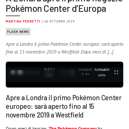
Pokémon Center d’Europa
MARTINA PEDRETTI
| 18 OTTOBRE 2019
FLASH NEWS
Apre a Londra il primo Pokémon Center europeo: sarà aperto
fino al 15 novembre 2019 a Westfield Dopo mesi di […]
0:27 /
Ad
hub
M
POWERE
1
/
2
D BY
3:37
edia
Apre a Londra il primo Pokémon Center
europeo: sarà aperto fino al 15
novembre 2019 a Westfield
Dopo mesi di teasing,
The Pokémon Company
ha