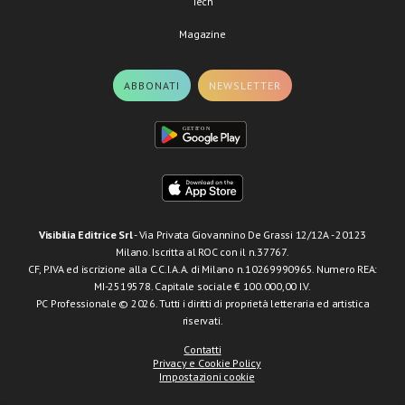
Tech
Magazine
ABBONATI
NEWSLETTER
Visibilia Editrice Srl
- Via Privata Giovannino De Grassi 12/12A - 20123
Milano. Iscritta al ROC con il n.37767.
CF, P.IVA ed iscrizione alla C.C.I.A.A. di Milano n.10269990965. Numero REA:
MI-2519578. Capitale sociale € 100.000,00 I.V.
PC Professionale © 2026. Tutti i diritti di proprietà letteraria ed artistica
riservati.
Contatti
Privacy e Cookie Policy
Impostazioni cookie