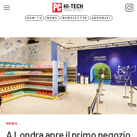
HOW-TO
NEWS
NEWSLETTER
ABBONATI
NEWS
A Londra apre il primo negozio