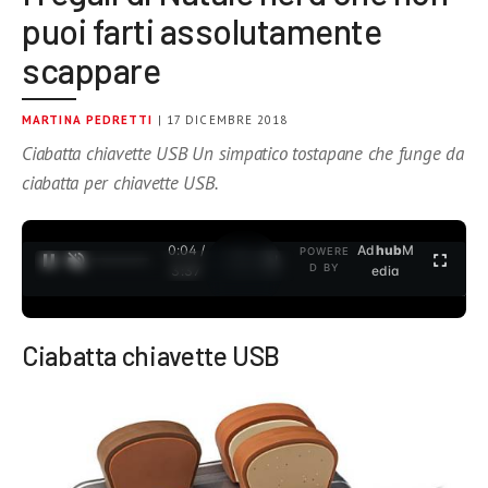
puoi farti assolutamente
scappare
MARTINA PEDRETTI
| 17 DICEMBRE 2018
Ciabatta chiavette USB Un simpatico tostapane che funge da
ciabatta per chiavette USB.
0:04 /
Ad
hub
M
POWERE
1
/
2
D BY
3:37
edia
Ciabatta chiavette USB