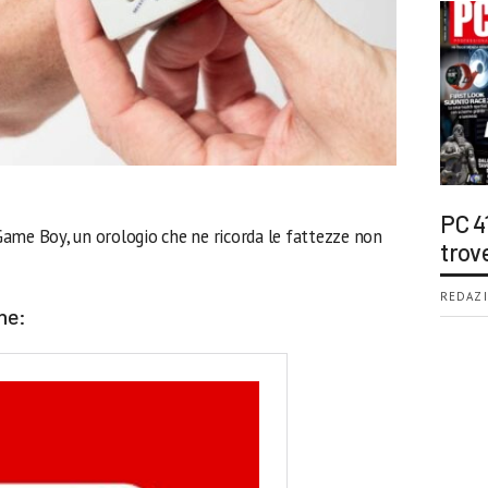
PC 4
o Game Boy, un orologio che ne ricorda le fattezze non
trov
REDAZI
he: