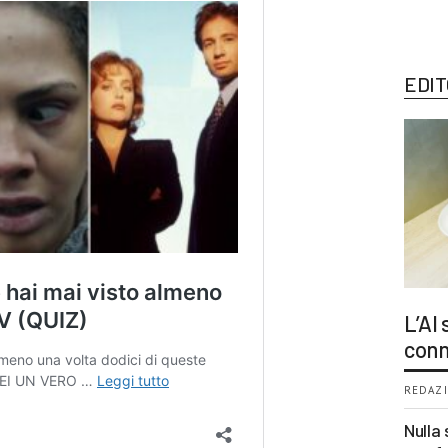
EDIT
L’AI
conn
REDAZI
Nulla 