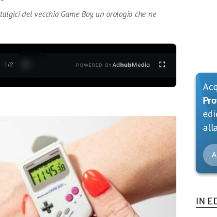
talgici del vecchio Game Boy, un orologio che ne
1
/
2
Ad
hub
Media
POWERED BY
Ac
Pro
edi
alla
A
IN E