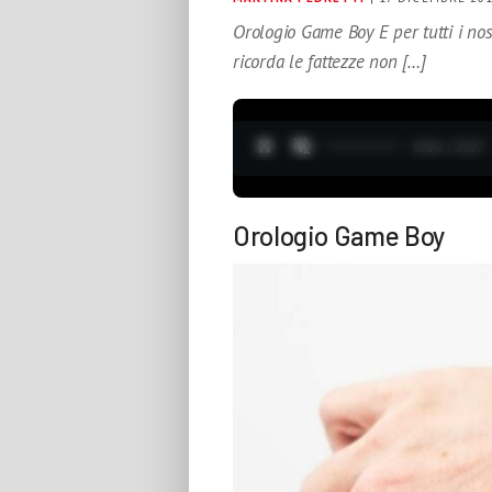
Orologio Game Boy E per tutti i nos
ricorda le fattezze non […]
0:05 / 3:37
Orologio Game Boy