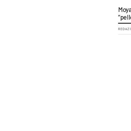
Moya
“pell
REDAZI