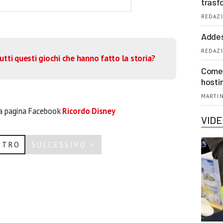
trasf
REDAZI
Addes
REDAZI
tutti questi giochi che hanno fatto la storia?
Come 
hosti
MARTIN
la pagina Facebook
Ricordo Disney
VID
ETRO
SUCCESSIVO >