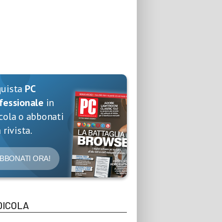
quista
PC
fessionale
in
cola o abbonati
 rivista.
BBONATI ORA!
DICOLA