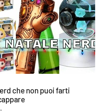
nerd che non puoi farti
cappare
18