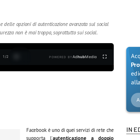
 delle opzioni di autenticazione avanzata sul social
urezza non è mai troppa, soprattutto sui social.
Ac
1
/
2
Ad
hub
Media
POWERED BY
Pro
edi
alla
A
IN E
Facebook è uno di quei servizi di rete che
supporta l’
autenticazione a doppio