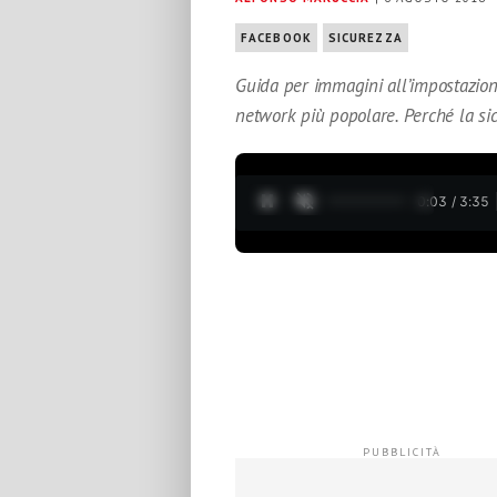
FACEBOOK
SICUREZZA
Guida per immagini all’impostazione
network più popolare. Perché la sic
0:04 / 3:35