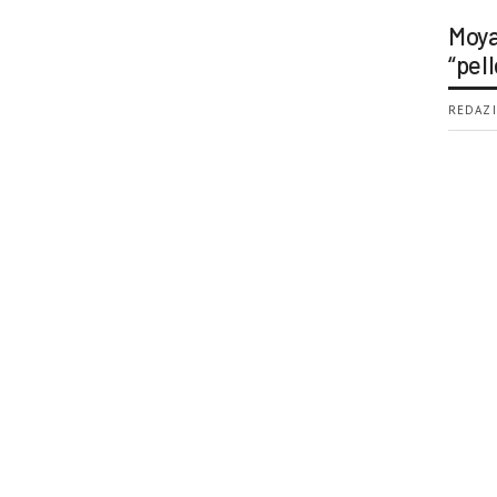
Moya
“pell
REDAZI