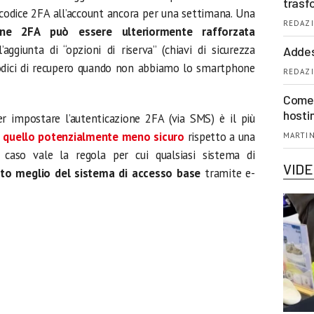
trasf
 codice 2FA all’account ancora per una settimana. Una
REDAZI
zione 2FA può essere ulteriormente rafforzata
aggiunta di “opzioni di riserva” (chiavi di sicurezza
Addes
odici di recupero quando non abbiamo lo smartphone
REDAZI
Come 
hosti
 impostare l’autenticazione 2FA (via SMS) è il più
e
quello potenzialmente meno sicuro
rispetto a una
MARTIN
caso vale la regola per cui qualsiasi sistema di
VID
to meglio del sistema di accesso base
tramite e-