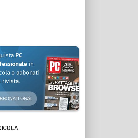
quista
PC
fessionale
in
cola o abbonati
 rivista.
BBONATI ORA!
DICOLA