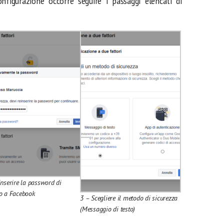
nfigurazione occorre seguire i passaggi elencati di
inserire la password di
o a Facebook
3 – Scegliere il metodo di sicurezza
(Messaggio di testo)