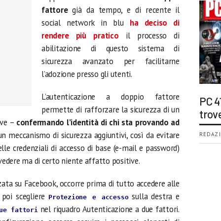
fattore
già da tempo, e di recente il
social network in blu
ha deciso di
rendere più pratico
il processo di
abilitazione di questo sistema di
sicurezza avanzato per facilitarne
l’adozione presso gli utenti.
L’autenticazione a doppio fattore
PC 4
permette di rafforzare la sicurezza di un
trov
ove –
confermando l’identità di chi sta provando ad
n meccanismo di sicurezza aggiuntivi, così da evitare
REDAZI
le credenziali di accesso di base (e-mail e password)
evedere ma di certo niente affatto positive.
zata su Facebook, occorre prima di tutto accedere alle
 poi scegliere
sulla destra e
Protezione e accesso
nel riquadro Autenticazione a due fattori.
ue fattori