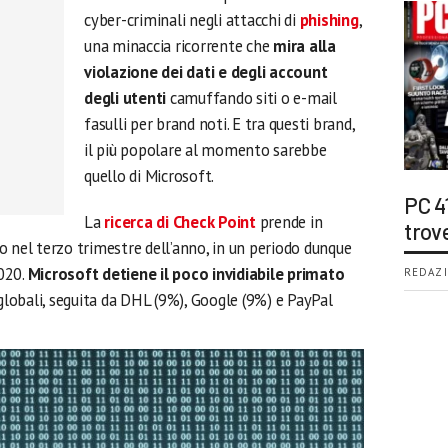
cyber-criminali negli attacchi di
phishing
,
una minaccia ricorrente che
mira alla
violazione dei dati e degli account
degli utenti
camuffando siti o e-mail
fasulli per brand noti. E tra questi brand,
il più popolare al momento sarebbe
quello di Microsoft.
PC 4
La
ricerca di Check Point
prende in
trov
o nel terzo trimestre dell’anno, in un periodo dunque
020.
Microsoft detiene il poco invidiabile primato
REDAZI
 globali, seguita da DHL (9%), Google (9%) e PayPal