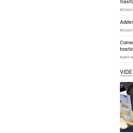
trasf
REDAZI
Addes
REDAZI
Come 
hosti
MARTIN
VID