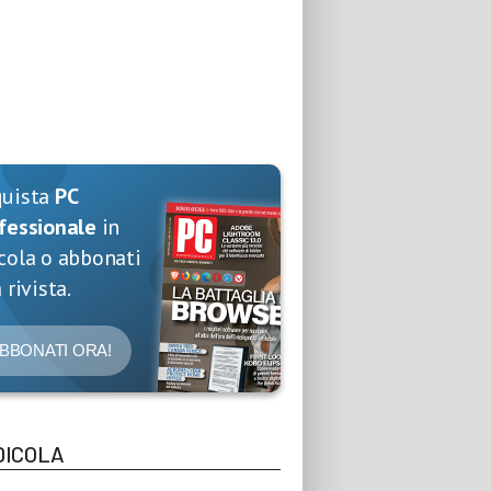
quista
PC
fessionale
in
cola o abbonati
 rivista.
BBONATI ORA!
DICOLA