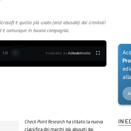
crosoft è quello più usato (anzi abusato) dai criminali
ond è comunque in buona compagnia.
Ac
1
/
2
Ad
hub
Media
POWERED BY
Pro
edi
alla
A
IN E
Check Point Research
ha stilato la nuova
classifica dei marchi più abusati dai