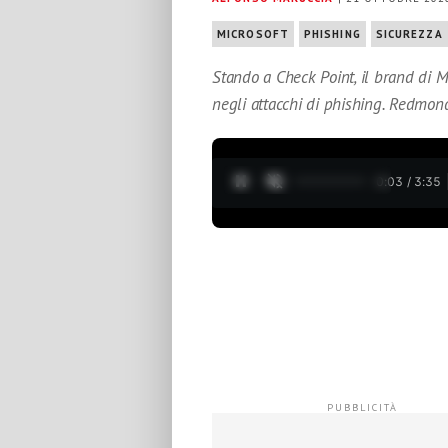
MICROSOFT
PHISHING
SICUREZZA
Stando a Check Point, il brand di Mi
negli attacchi di phishing. Redm
0:05 / 3:35