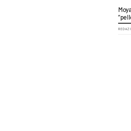
Moya
“pell
REDAZI