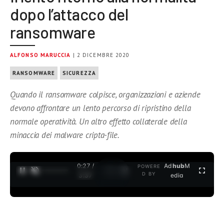
dopo l’attacco del
ransomware
ALFONSO MARUCCIA
| 2 DICEMBRE 2020
RANSOMWARE
SICUREZZA
Quando il ransomware colpisce, organizzazioni e aziende
devono affrontare un lento percorso di ripristino della
normale operatività. Un altro effetto collaterale della
minaccia dei malware cripta-file.
0:27 /
Ad
hub
M
POWERE
1
/
2
D BY
3:37
edia