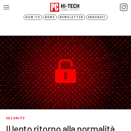
HOW-TO
NEWS
NEWSLETTER
ABBONATI
SECURITY
Il lento ritorno alla normalità