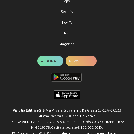
App
Security
HowTo
Tech
Magazine
ABBONATI
NEWSLETTER
Visibilia Editrice Srl
- Via Privata Giovannino De Grassi 12/12A - 20123
Milano. Iscritta al ROC con il n.37767.
CF, P.IVA ed iscrizione alla C.C.I.A.A. di Milano n.10269990965. Numero REA:
MI-2519578. Capitale sociale € 100.000,00 I.V.
PC Professionale © 2026. Tutti i diritti di proprietà letteraria ed artistica