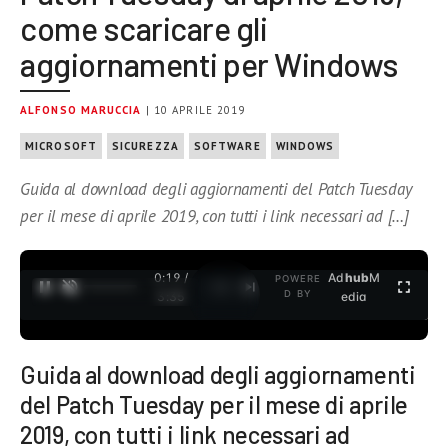
come scaricare gli
aggiornamenti per Windows
ALFONSO MARUCCIA
| 10 APRILE 2019
MICROSOFT
SICUREZZA
SOFTWARE
WINDOWS
Guida al download degli aggiornamenti del Patch Tuesday
per il mese di aprile 2019, con tutti i link necessari ad […]
0:19 /
Ad
hub
M
POWERE
1
/
2
D BY
3:35
edia
Guida al download degli aggiornamenti
del Patch Tuesday per il mese di aprile
2019, con tutti i link necessari ad