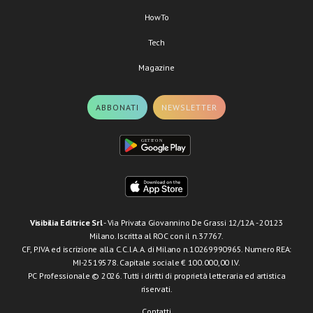
HowTo
Tech
Magazine
ABBONATI
NEWSLETTER
Visibilia Editrice Srl
- Via Privata Giovannino De Grassi 12/12A - 20123
Milano. Iscritta al ROC con il n.37767.
CF, P.IVA ed iscrizione alla C.C.I.A.A. di Milano n.10269990965. Numero REA:
MI-2519578. Capitale sociale € 100.000,00 I.V.
PC Professionale © 2026. Tutti i diritti di proprietà letteraria ed artistica
riservati.
Contatti