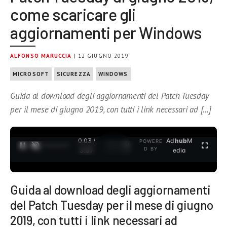
come scaricare gli
aggiornamenti per Windows
ALFONSO MARUCCIA
| 12 GIUGNO 2019
MICROSOFT
SICUREZZA
WINDOWS
Guida al download degli aggiornamenti del Patch Tuesday
per il mese di giugno 2019, con tutti i link necessari ad […]
0:04 /
Ad
hub
M
POWERE
1
/
2
D BY
3:37
edia
Guida al download degli aggiornamenti
del Patch Tuesday per il mese di giugno
2019, con tutti i link necessari ad