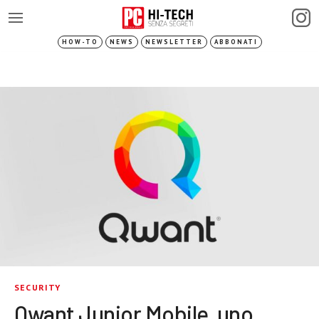
HOW-TO
NEWS
NEWSLETTER
ABBONATI
SECURITY
Qwant Junior Mobile, uno