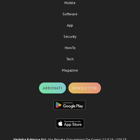
Mobile
Software
App
Security
HowTo
Tech
Magazine
ABBONATI
NEWSLETTER
Visibilia Editrice Srl
- Via Privata Giovannino De Grassi 12/12A - 20123