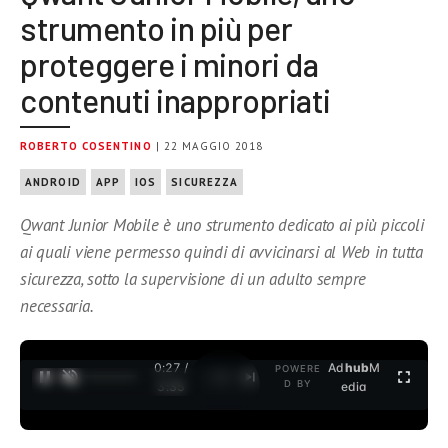
strumento in più per
proteggere i minori da
contenuti inappropriati
ROBERTO COSENTINO
| 22 MAGGIO 2018
ANDROID
APP
IOS
SICUREZZA
Qwant Junior Mobile è uno strumento dedicato ai più piccoli
ai quali viene permesso quindi di avvicinarsi al Web in tutta
sicurezza, sotto la supervisione di un adulto sempre
necessaria.
0:28 /
Ad
hub
M
POWERE
1
/
2
D BY
3:35
edia