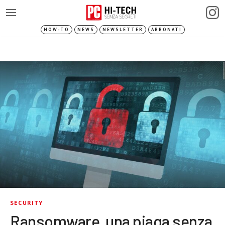
HOW-TO
NEWS
NEWSLETTER
ABBONATI
SECURITY
Ransomware, una piaga senza