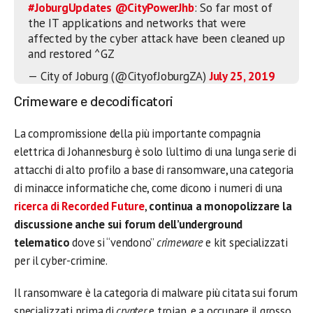
#JoburgUpdates
@CityPowerJhb
: So far most of
the IT applications and networks that were
affected by the cyber attack have been cleaned up
and restored ^GZ
— City of Joburg (@CityofJoburgZA)
July 25, 2019
Crimeware e decodificatori
La compromissione della più importante compagnia
elettrica di Johannesburg è solo l’ultimo di una lunga serie di
attacchi di alto profilo a base di ransomware, una categoria
di minacce informatiche che, come dicono i numeri di una
ricerca di Recorded Future
,
continua a monopolizzare la
discussione anche sui forum dell’underground
telematico
dove si “vendono”
crimeware
e kit specializzati
per il cyber-crimine.
Il ransomware è la categoria di malware più citata sui forum
specializzati prima di
crypter
e trojan, e a occupare il grosso