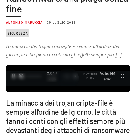
fine
ALFONSO MARUCCIA
| 29 LUGLIO 2019
SICUREZZA
La minaccia dei trojan cripta-file è sempre all’ordine del
giorno, le città fanno i conti con gli effetti sempre più […]
0:04 /
Ad
hub
M
POWERE
1
/
2
D BY
3:35
edia
La minaccia dei trojan cripta-file è
sempre all’ordine del giorno, le città
fanno i conti con gli effetti sempre più
devastanti degli attacchi di ransomware