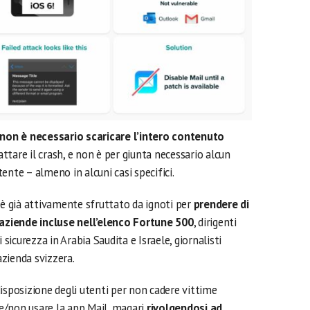
non è necessario scaricare l’intero contenuto
attare il crash, e non è per giunta necessario alcun
ente – almeno in alcuni casi specifici.
 è già attivamente sfruttato da ignoti per
prendere di
e aziende incluse nell’elenco Fortune 500
, dirigenti
 sicurezza in Arabia Saudita e Israele, giornalisti
azienda svizzera.
isposizione degli utenti per non cadere vittime
are/non usare la app Mail, magari
rivolgendosi ad