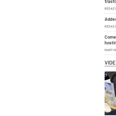
trasf
REDAZI
Addes
REDAZI
Come 
hosti
MARTIN
VID