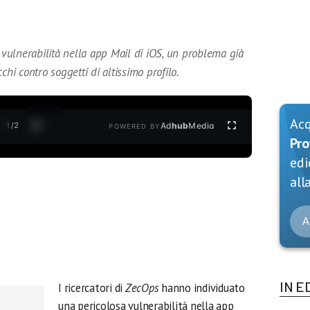
a vulnerabilità nella app Mail di iOS, un problema già
chi contro soggetti di altissimo profilo.
Ac
1
/
2
Ad
hub
Media
POWERED BY
Pro
edi
alla
A
IN E
I ricercatori di
ZecOps
hanno individuato
una pericolosa vulnerabilità nella app