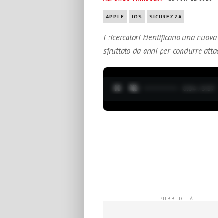
APPLE
IOS
SICUREZZA
I ricercatori identificano una nuov
sfruttato da anni per condurre attac
0:05 / 3:37