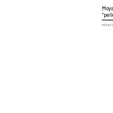
Moya
“pell
REDAZI