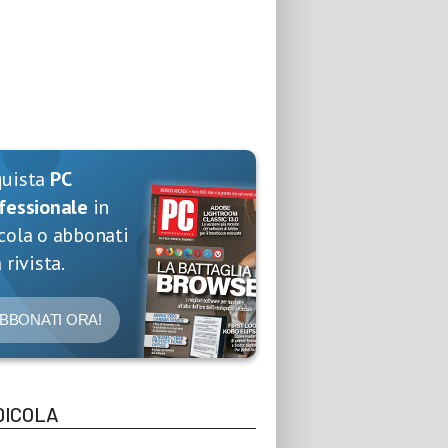
quista
PC
fessionale
in
cola o abbonati
 rivista.
BBONATI ORA!
DICOLA