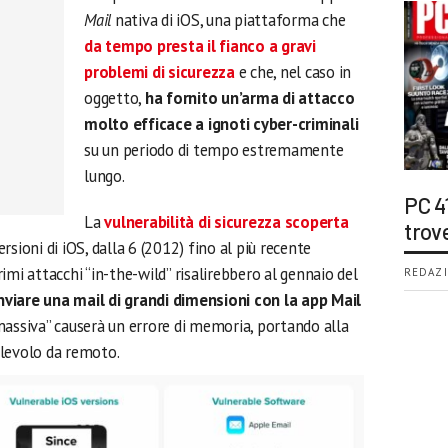
Mail
nativa di iOS, una piattaforma che
da tempo presta il fianco a gravi
problemi di sicurezza
e che, nel caso in
oggetto,
ha fornito un’arma di attacco
molto efficace a ignoti cyber-criminali
su un periodo di tempo estremamente
lungo.
PC 4
La
vulnerabilità di sicurezza scoperta
trov
rsioni di iOS, dalla 6 (2012) fino al più recente
imi attacchi “in-the-wild” risalirebbero al gennaio del
REDAZI
nviare una mail di grandi dimensioni con la app Mail
“massiva” causerà un errore di memoria, portando alla
alevolo da remoto.