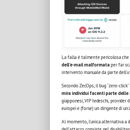
La falla è talmente pericolosa che
dell’e-mail malformata
per far sc
intervento manuale da parte dell’ut
Secondo ZecOps, il bug “zero-click”
mira individui facenti parte dell
giapponesi, VIP tedeschi, provider di
europei e (forse) un dirigente di un’
Al momento, l’unica alternativa a d
dell’attacco consiste nel disabilit