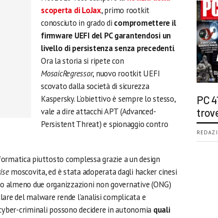
scoperta di LoJax
, primo rootkit
conosciuto in grado di
compromettere il
firmware UEFI del PC garantendosi un
livello di persistenza senza precedenti
.
Ora la storia si ripete con
MosaicRegressor
, nuovo rootkit UEFI
scovato dalla società di sicurezza
Kaspersky. L’obiettivo è sempre lo stesso,
PC 4
vale a dire attacchi APT (Advanced-
trov
Persistent Threat) e spionaggio contro
REDAZI
formatica piuttosto complessa grazie a un design
ise
moscovita, ed è stata adoperata dagli hacker cinesi
tro almeno due organizzazioni non governative (ONG)
lare del malware rende l’analisi complicata e
 cyber-criminali possono decidere in autonomia
quali