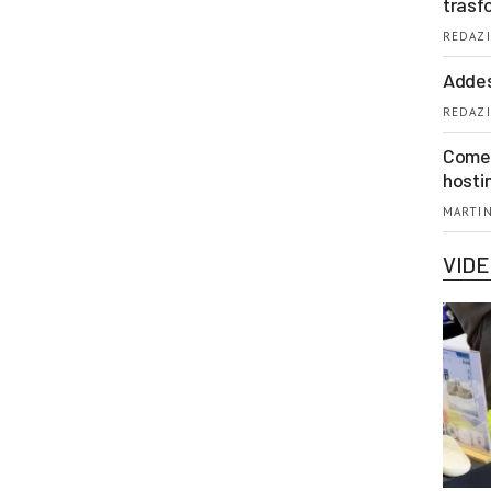
trasf
REDAZI
Addes
REDAZI
Come 
hosti
MARTIN
VID