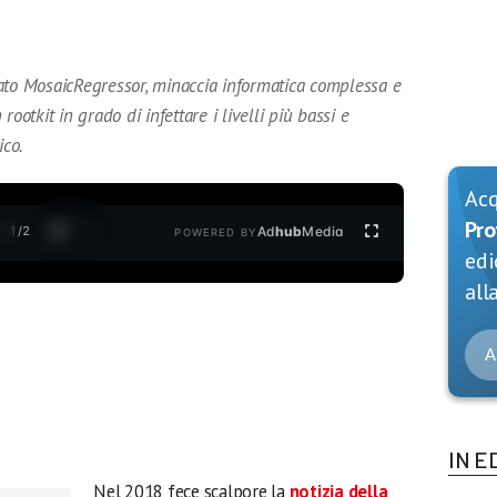
ato MosaicRegressor, minaccia informatica complessa e
ootkit in grado di infettare i livelli più bassi e
ico.
Ac
Pro
1
/
2
Ad
hub
Media
POWERED BY
edi
alla
A
IN E
Nel 2018 fece scalpore la
notizia della