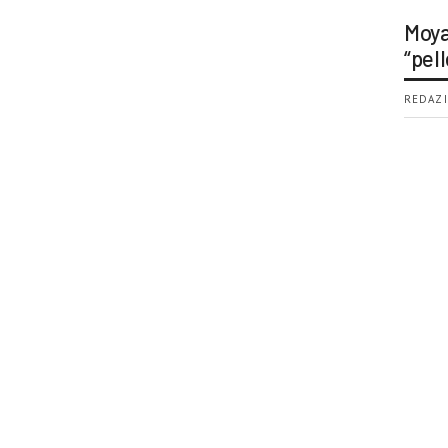
Moya
“pell
REDAZI