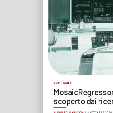
SOFTWARE
MosaicRegressor,
scoperto dai rice
ALFONSO MARUCCIA
| 8 OTTOBRE 2020