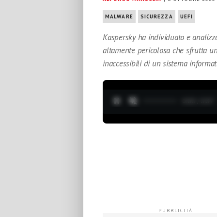
MALWARE
SICUREZZA
UEFI
Kaspersky ha individuato e analizz
altamente pericolosa che sfrutta un r
inaccessibili di un sistema informat
0:04 / 3:37