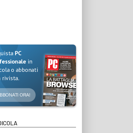
quista
PC
fessionale
in
cola o abbonati
 rivista.
BBONATI ORA!
DICOLA