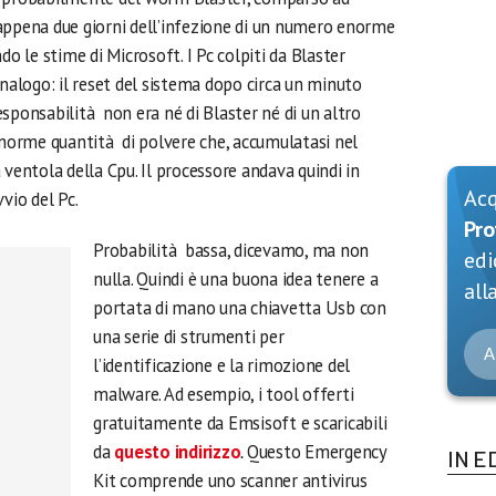
appena due giorni dell’infezione di un numero enorme
o le stime di Microsoft. I Pc colpiti da Blaster
alogo: il reset del sistema dopo circa un minuto
 responsabilità non era né di Blaster né di un altro
orme quantità di polvere che, accumulatasi nel
 ventola della Cpu. Il processore andava quindi in
Ac
vio del Pc.
Pro
Probabilità bassa, dicevamo, ma non
edi
nulla. Quindi è una buona idea tenere a
alla
portata di mano una chiavetta Usb con
una serie di strumenti per
A
l’identificazione e la rimozione del
malware. Ad esempio, i tool offerti
gratuitamente da Emsisoft e scaricabili
da
questo indirizzo
.
Questo Emergency
IN E
Kit comprende uno scanner antivirus