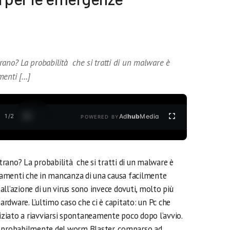
rano? La probabilità che si tratti di un malware è
menti […]
1
/
2
Ad
hub
Media
POWERED BY
rano? La probabilità che si tratti di un malware è
amenti che in mancanza di una causa facilmente
 all’azione di un virus sono invece dovuti, molto più
rdware. L’ultimo caso che ci è capitato: un Pc che
niziato a riavviarsi spontaneamente poco dopo l’avvio.
à probabilmente del worm Blaster, comparso ad