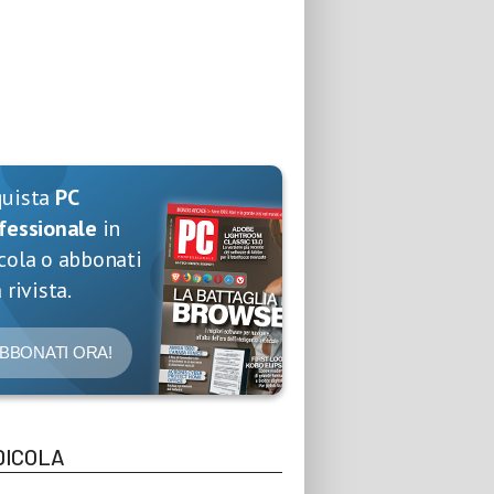
quista
PC
fessionale
in
cola o abbonati
 rivista.
BBONATI ORA!
DICOLA