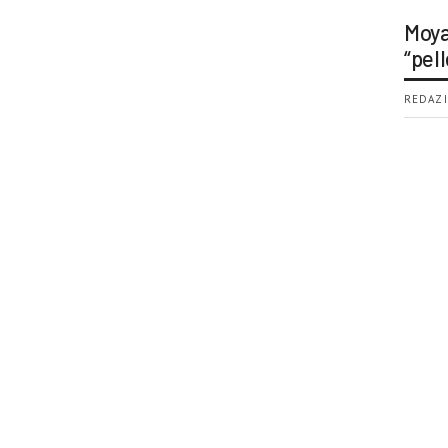
Moya
“pell
REDAZI