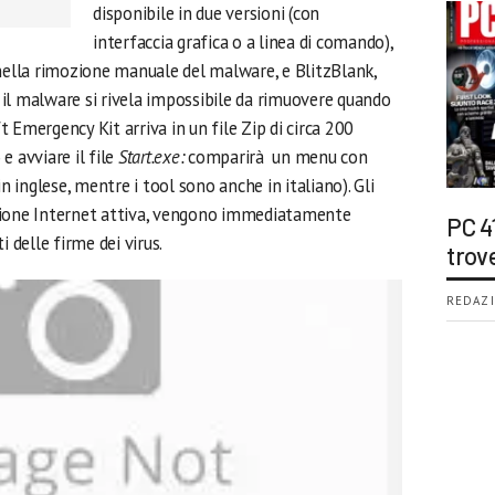
disponibile in due versioni (con
interfaccia grafica o a linea di comando),
 nella rimozione manuale del malware, e BlitzBlank,
e il malware si rivela impossibile da rimuovere quando
 Emergency Kit arriva in un file Zip di circa 200
e avviare il file
Start.exe:
comparirà un menu con
è in inglese, mentre i tool sono anche in italiano). Gli
sione Internet attiva, vengono immediatamente
PC 4
i delle firme dei virus.
trov
REDAZI