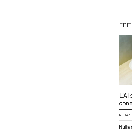
EDIT
L’AI
conn
REDAZI
Nulla 