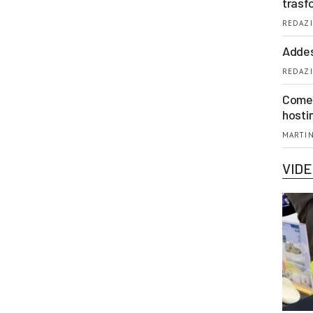
trasf
REDAZI
Addes
REDAZI
Come 
hosti
MARTIN
VID