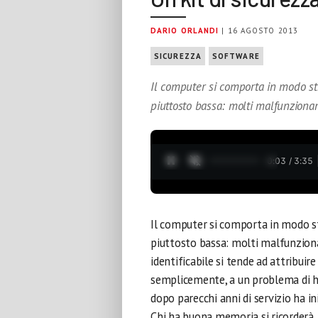
DARIO ORLANDI
| 16 AGOSTO 2013
SICUREZZA
SOFTWARE
Il computer si comporta in modo st
piuttosto bassa: molti malfunziona
0:04 / 3:35
Il computer si comporta in modo st
piuttosto bassa: molti malfunzion
identificabile si tende ad attribuire
semplicemente, a un problema di ha
dopo parecchi anni di servizio ha i
Chi ha buona memoria si ricorder