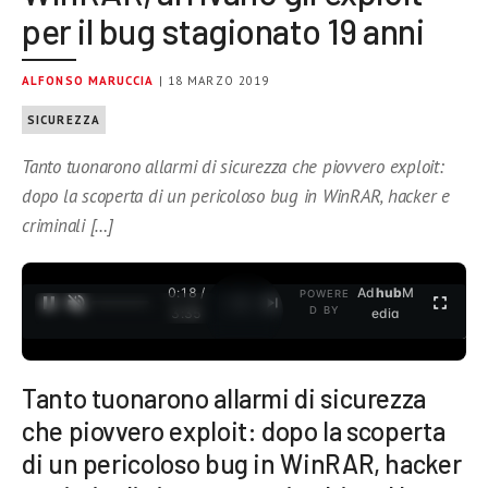
per il bug stagionato 19 anni
ALFONSO MARUCCIA
| 18 MARZO 2019
SICUREZZA
Tanto tuonarono allarmi di sicurezza che piovvero exploit:
dopo la scoperta di un pericoloso bug in WinRAR, hacker e
criminali […]
0:19 /
Ad
hub
M
POWERE
1
/
2
D BY
3:35
edia
Tanto tuonarono allarmi di sicurezza
che piovvero exploit: dopo la scoperta
di un pericoloso bug in WinRAR, hacker