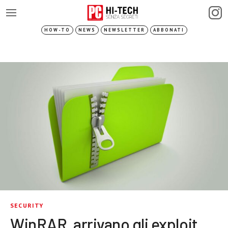
HOW-TO
NEWS
NEWSLETTER
ABBONATI
SECURITY
WinRAR, arrivano gli exploit