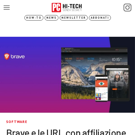
HOW-TO
NEWS
NEWSLETTER
ABBONATI
SOFTWARE
Brave e le URL con affiliazione