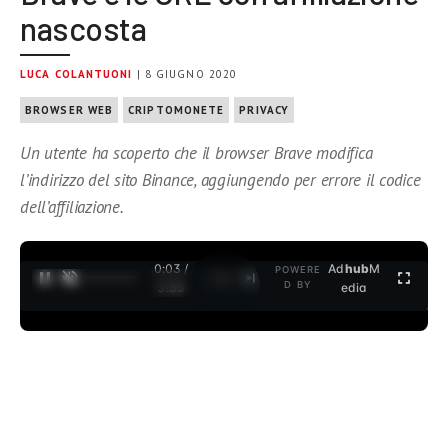
nascosta
LUCA COLANTUONI
| 8 GIUGNO 2020
BROWSER WEB
CRIPTOMONETE
PRIVACY
Un utente ha scoperto che il browser Brave modifica
l’indirizzo del sito Binance, aggiungendo per errore il codice
dell’affiliazione.
0:04 /
Ad
hub
M
POWERE
1
/
2
D BY
3:35
edia