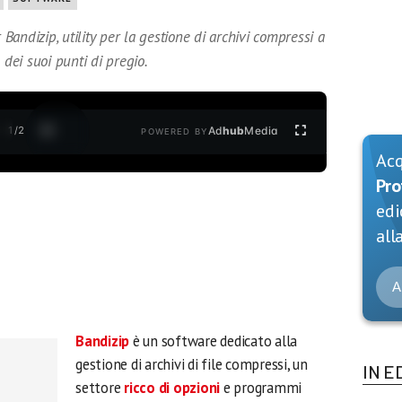
andizip, utility per la gestione di archivi compressi a
 dei suoi punti di pregio.
1
/
2
Ad
hub
Media
POWERED BY
Ac
Pro
edi
alla
A
Bandizip
è un software dedicato alla
gestione di archivi di file compressi, un
IN E
settore
ricco di opzioni
e programmi