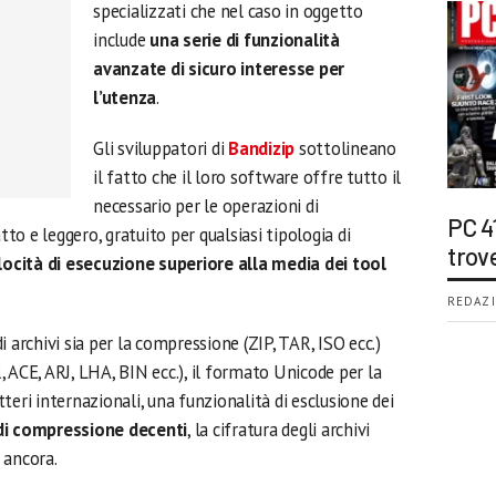
specializzati che nel caso in oggetto
include
una serie di funzionalità
avanzate di sicuro interesse per
l’utenza
.
Gli sviluppatori di
Bandizip
sottolineano
il fatto che il loro software offre tutto il
necessario per le operazioni di
PC 4
o e leggero, gratuito per qualsiasi tipologia di
trov
locità di esecuzione superiore alla media dei tool
REDAZI
 archivi sia per la compressione (ZIP, TAR, ISO ecc.)
 ACE, ARJ, LHA, BIN ecc.), il formato Unicode per la
teri internazionali, una funzionalità di esclusione dei
di compressione decenti
, la cifratura degli archivi
 ancora.