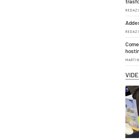
trasf
REDAZI
Addes
REDAZI
Come 
hosti
MARTIN
VID