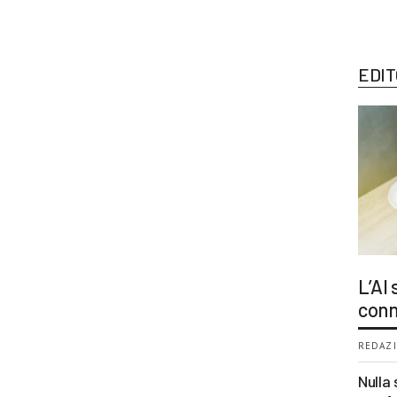
EDIT
L’AI
conn
REDAZI
Nulla 