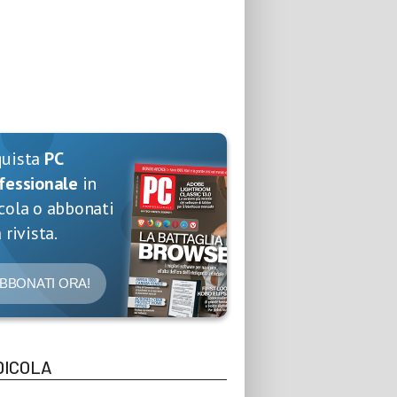
quista
PC
fessionale
in
cola o abbonati
 rivista.
BBONATI ORA!
DICOLA