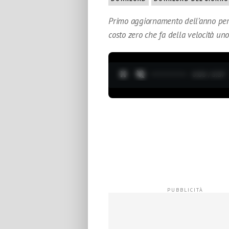
Primo aggiornamento dell’anno per B
costo zero che fa della velocità uno
0:04 / 3:37