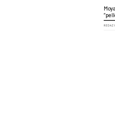
Moya
“pell
REDAZI