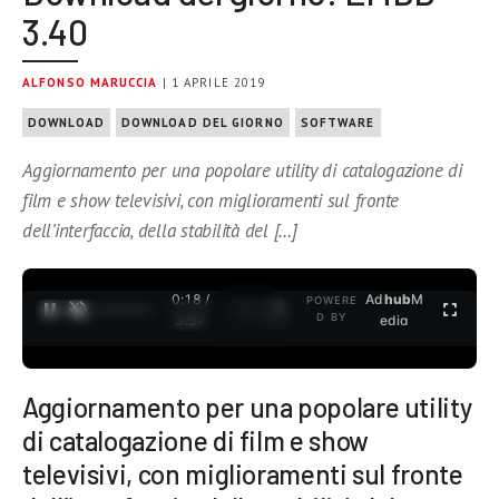
3.40
ALFONSO MARUCCIA
| 1 APRILE 2019
DOWNLOAD
DOWNLOAD DEL GIORNO
SOFTWARE
Aggiornamento per una popolare utility di catalogazione di
film e show televisivi, con miglioramenti sul fronte
dell’interfaccia, della stabilità del […]
0:19 /
Ad
hub
M
POWERE
1
/
2
D BY
3:37
edia
Aggiornamento per una popolare utility
di catalogazione di film e show
televisivi, con miglioramenti sul fronte