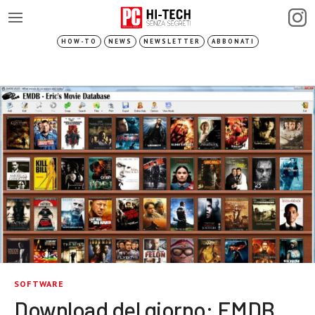
HOW-TO
NEWS
NEWSLETTER
ABBONATI
SOFTWARE
Download del giorno: EMDB