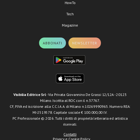
HowTo
Tech
Magazine
ABBONATI
NEWSLETTER
Visibilia Editrice Srl
- Via Privata Giovannino De Grassi 12/12A - 20123
Milano. Iscritta al ROC con il n.37767.
CF, P.IVA ed iscrizione alla C.C.I.A.A. di Milano n.10269990965. Numero REA:
MI-2519578. Capitale sociale € 100.000,00 I.V.
PC Professionale © 2026. Tutti i diritti di proprietà letteraria ed artistica
riservati.
Contatti
Privacy e Cookie Policy