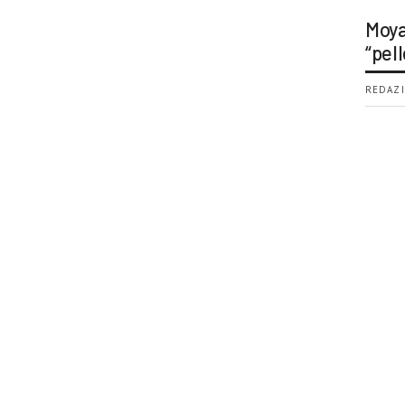
Moya
“pell
REDAZI