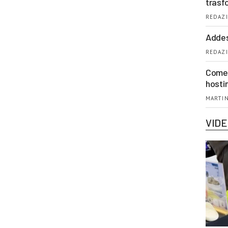
trasf
REDAZI
Addes
REDAZI
Come 
hosti
MARTIN
VID