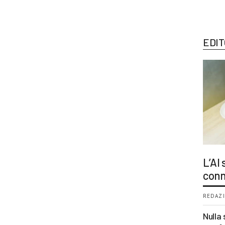
EDIT
L’AI
conn
REDAZI
Nulla 