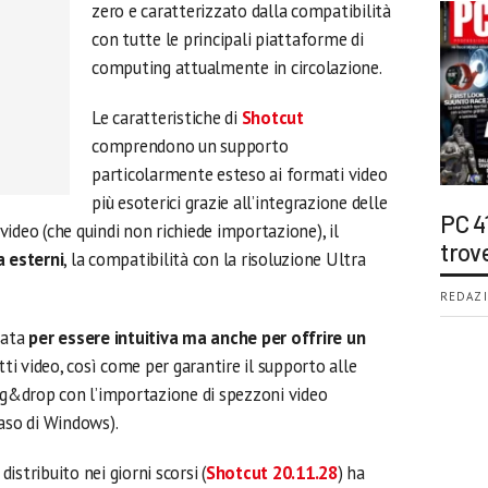
zero e caratterizzato dalla compatibilità
con tutte le principali piattaforme di
computing attualmente in circolazione.
Le caratteristiche di
Shotcut
comprendono un supporto
particolarmente esteso ai formati video
più esoterici grazie all’integrazione delle
PC 4
i video (che quindi non richiede importazione), il
trov
a esterni
, la compatibilità con la risoluzione Ultra
REDAZI
sata
per essere intuitiva ma anche per offrire un
ti video, così come per garantire il supporto alle
rag&drop con l’importazione di spezzoni video
caso di Windows).
stribuito nei giorni scorsi (
Shotcut 20.11.28
) ha