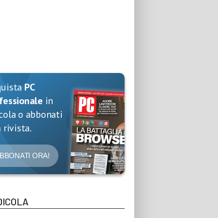
quista
PC
fessionale
in
cola o abbonati
 rivista.
BBONATI ORA!
DICOLA