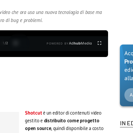
r video che ora usa una nuova tecnologia di base ma
ro di bug e problemi.
1
/
2
Ad
hub
Media
POWERED BY
Ac
Pro
edi
alla
A
Shotcut
è un editor di contenuti video
gestito e
distribuito come progetto
IN E
open source
, quindi disponibile a costo