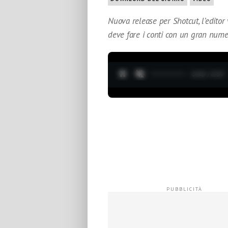
Nuova release per Shotcut, l’edito
deve fare i conti con un gran nume
0:04 / 3:37