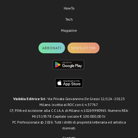
HowTo
Tech
Magazine
ABBONATI
NEWSLETTER
Visibilia Editrice Srl
- Via Privata Giovannino De Grassi 12/12A - 20123
Milano. Iscritta al ROC con il n.37767.
CF, P.IVA ed iscrizione alla C.C.I.A.A. di Milano n.10269990965. Numero REA:
MI-2519578. Capitale sociale € 100.000,00 I.V.
PC Professionale © 2026. Tutti i diritti di proprietà letteraria ed artistica
riservati.
Contatti