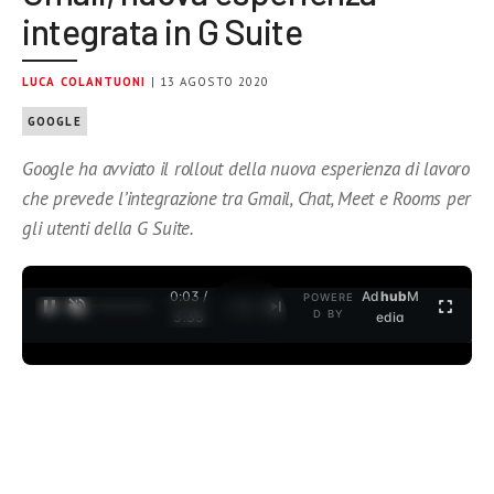
integrata in G Suite
LUCA COLANTUONI
| 13 AGOSTO 2020
GOOGLE
Google ha avviato il rollout della nuova esperienza di lavoro
che prevede l’integrazione tra Gmail, Chat, Meet e Rooms per
gli utenti della G Suite.
0:04 /
Ad
hub
M
POWERE
1
/
2
D BY
3:35
edia