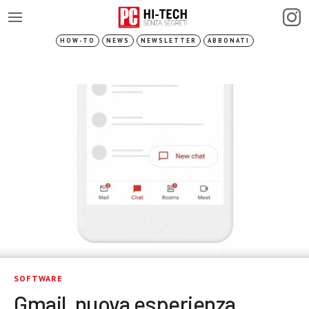
HOW-TO
NEWS
NEWSLETTER
ABBONATI
SOFTWARE
Gmail, nuova esperienza