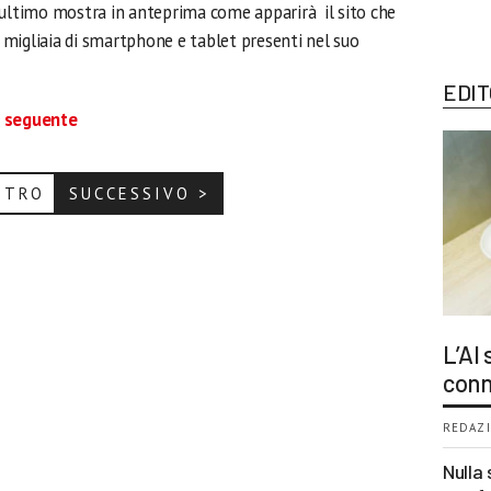
’ultimo mostra in anteprima come apparirà il sito che
e migliaia di smartphone e tablet presenti nel suo
EDIT
a seguente
ETRO
SUCCESSIVO >
L’AI
conn
REDAZI
Nulla 