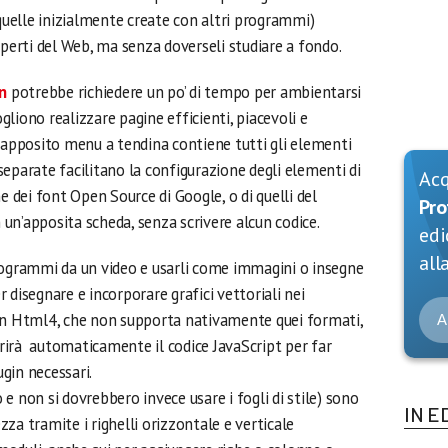
uelle inizialmente create con altri programmi)
aperti del Web, ma senza doverseli studiare a fondo.
n
potrebbe richiedere un po’ di tempo per ambientarsi
liono realizzare pagine efficienti, piacevoli e
n apposito menu a tendina contiene tutti gli elementi
eparate facilitano la configurazione degli elementi di
Ac
e dei font Open Source di Google, o di quelli del
Pro
un’apposita scheda, senza scrivere alcun codice.
edi
alla
togrammi da un video e usarli come immagini o insegne
er disegnare e incorporare grafici vettoriali nei
 in Html4, che non supporta nativamente quei formati,
A
irà automaticamente il codice JavaScript per far
ugin necessari.
e non si dovrebbero invece usare i fogli di stile) sono
IN E
za tramite i righelli orizzontale e verticale