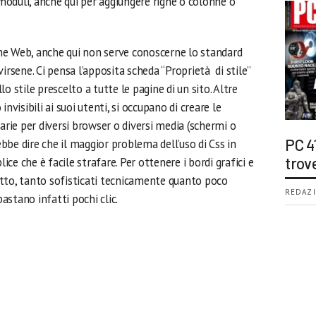
 moduli, anche qui per aggiungere righe o colonne o
gine Web, anche qui non serve conoscerne lo standard
irsene. Ci pensa l’apposita scheda “Proprietà di stile”
o stile prescelto a tutte le pagine di un sito. Altre
nvisibili ai suoi utenti, si occupano di creare le
sarie per diversi browser o diversi media (schermi o
PC 4
be dire che il maggior problema dell’uso di Css in
trov
e che è facile strafare. Per ottenere i bordi grafici e
 sotto, tanto sofisticati tecnicamente quanto poco
REDAZI
bastano infatti pochi clic.