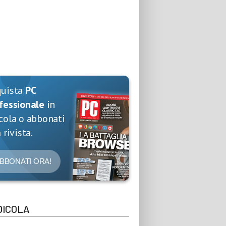
quista
PC
fessionale
in
cola o abbonati
 rivista.
BBONATI ORA!
DICOLA