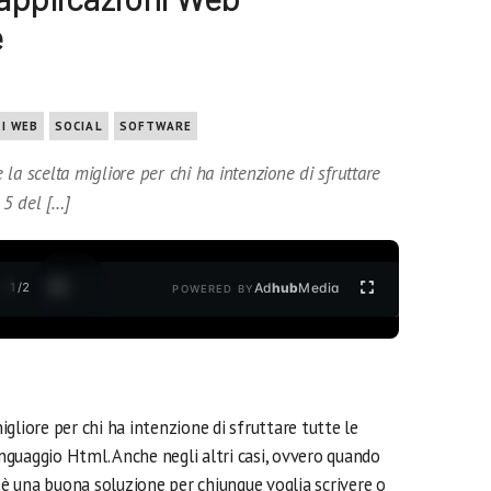
e
ZI WEB
SOCIAL
SOFTWARE
la scelta migliore per chi ha intenzione di sfruttare
 5 del […]
1
/
2
Ad
hub
Media
POWERED BY
gliore per chi ha intenzione di sfruttare tutte le
inguaggio Html. Anche negli altri casi, ovvero quando
 una buona soluzione per chiunque voglia scrivere o