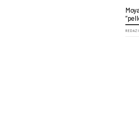
Moya
“pell
REDAZI