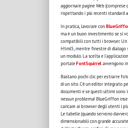
aggiornare pagine Web (comprese q
rispettando i più recenti standard 
In pratica, lavorare con
BlueGriffo
ma è un buon investimento se si vog
compatibili con tutti i browser. U
Html5, mentre finestre di dialogo s
un modulo. La scelta e l’applicazion
portale
FontSquirrel
avvengono in 
Bastano pochi clic per estrarre fo
di un sito. C’è un editor integrato p
documenti e se questi ultimi sono
nessun problema! BlueGriffon inser
caricare ai browser degli utenti i pl
Le tabelle (quando servono davvero 
dimensionabili con grande accuratez