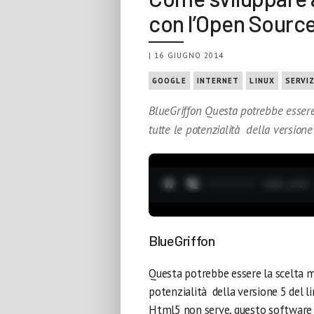
con l’Open Sourc
| 16 GIUGNO 2014
GOOGLE
INTERNET
LINUX
SERVI
BlueGriffon Questa potrebbe essere 
tutte le potenzialità della versione
0:04 / 3:37
BlueGriffon
Questa potrebbe essere la scelta mi
potenzialità della versione 5 del l
Html5 non serve, questo software è