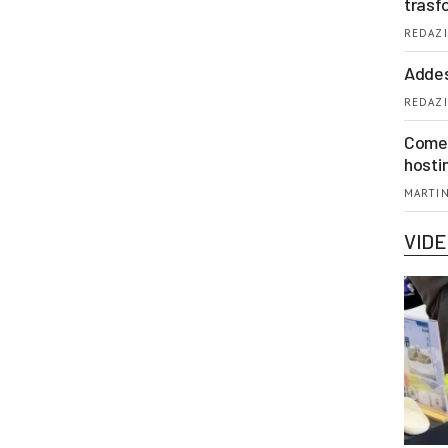
trasf
REDAZI
Addes
REDAZI
Come 
hosti
MARTIN
VID