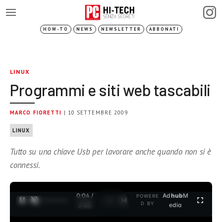
HOW-TO
NEWS
NEWSLETTER
ABBONATI
LINUX
Programmi e siti web tascabili
MARCO FIORETTI
| 10 SETTEMBRE 2009
LINUX
Tutto su una chiave Usb per lavorare anche quando non si è
connessi.
0:05 /
Ad
hub
M
POWERE
1
/
2
D BY
3:35
edia