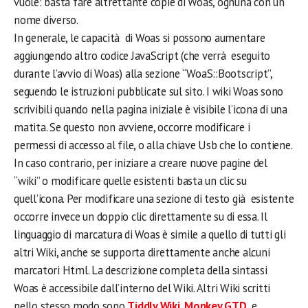
vuole: basta fare altrettante copie di Woas, ognuna con un
nome diverso.
In generale, le capacità di Woas si possono aumentare
aggiungendo altro codice JavaScript (che verrà eseguito
durante l’avvio di Woas) alla sezione “WoaS::Bootscript”,
seguendo le istruzioni pubblicate sul sito. I wiki Woas sono
scrivibili quando nella pagina iniziale è visibile l’icona di una
matita. Se questo non avviene, occorre modificare i
permessi di accesso al file, o alla chiave Usb che lo contiene.
In caso contrario, per iniziare a creare nuove pagine del
“wiki” o modificare quelle esistenti basta un clic su
quell’icona. Per modificare una sezione di testo già esistente
occorre invece un doppio clic direttamente su di essa. Il
linguaggio di marcatura di Woas è simile a quello di tutti gli
altri Wiki, anche se supporta direttamente anche alcuni
marcatori Html. La descrizione completa della sintassi
Woas è accessibile dall’interno del Wiki. Altri Wiki scritti
nello stesso modo sono
Tiddly Wiki
,
Monkey GTD
e