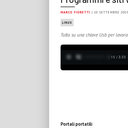
MARCO FIORETTI
| 10 SETTEMBRE 200
LINUX
Tutto su una chiave Usb per lavora
0:16 / 3:35
Portali portatili