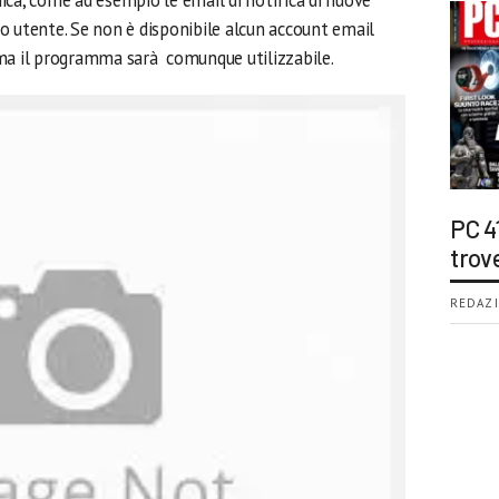
ica, come ad esempio le email di notifica di nuove
o utente. Se non è disponibile alcun account email
 ma il programma sarà comunque utilizzabile.
PC 4
trov
REDAZI