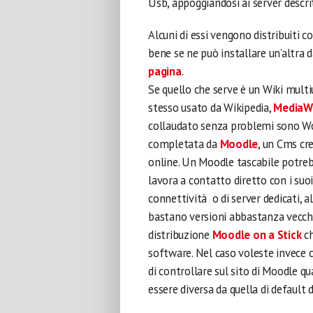
Usb, appoggiandosi ai server descritt
Alcuni di essi vengono distribuiti 
bene se ne può installare un’altra 
pagina
.
Se quello che serve è un Wiki multi
stesso usato da Wikipedia,
MediaWi
collaudato senza problemi sono Wos 
completata da
Moodle
, un Cms cr
online. Un Moodle tascabile potreb
lavora a contatto diretto con i su
connettività o di server dedicati, 
bastano versioni abbastanza vecchi
distribuzione
Moodle on a Stick
ch
software. Nel caso voleste invece c
di controllare sul sito di Moodle 
essere diversa da quella di default 
.