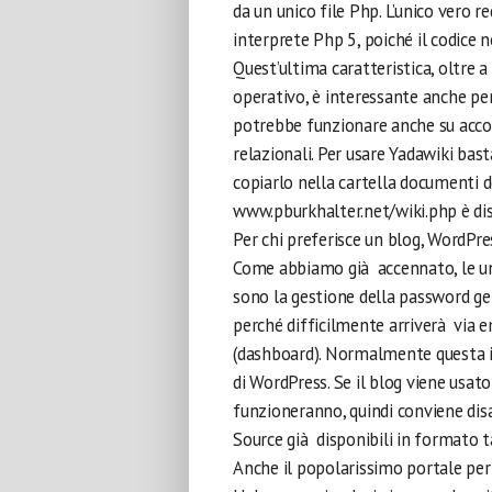
da un unico file Php. L’unico vero r
interprete Php 5, poiché il codice n
Quest’ultima caratteristica, oltre a
operativo, è interessante anche per
potrebbe funzionare anche su acco
relazionali. Per usare Yadawiki bast
copiarlo nella cartella documenti de
www.pburkhalter.net/wiki.php è di
Per chi preferisce un blog, WordP
Come abbiamo già accennato, le uni
sono la gestione della password gen
perché difficilmente arriverà via e
(dashboard). Normalmente questa int
di WordPress. Se il blog viene usat
funzioneranno, quindi conviene disa
Source già disponibili in formato t
Anche il popolarissimo portale pe