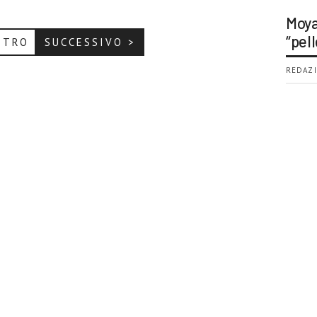
Moya
“pell
ETRO
SUCCESSIVO >
REDAZI