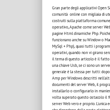
Gran parte degli applicativi Open So
comunità online con migliaia di ute
costruiti sulla piattaforma comu
operativo, Apache come server Web, 
pagine Html dinamiche Php. Poiché 
funzionano anche su Window o Mac O
MySql + Php), quasi tutti i progra
operativi, quando non vi girano se
il tema di questo articolo è il fatt
una chiave Usb, se ci sono un server
generale è la stessa per tutti: dop
Amp per Windows descritti nell’altro
documenti del server Web, il prog
installarlo o configurarlo in mani
volta superato questo ostacolo il 
server Web vero e proprio. L’unica 