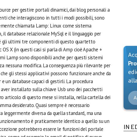
urce per gestire portali dinamici, dai blog personali a
nti che interagiscono in tutti i modi possibili, sono
nemente chiamata Lamp: Linux come sistema
il database relazionale MySql e il linguaggio per
gli ultimi tre componenti di questo quartetto
S X (in questi casi si parla di Amp cioè Apache +
Ac
mmi Lamp sono disponibili anche per questi sistemi
Pro
nza nessuna modifica. La conseguenza più rilevante per
edi
o che gli stessi applicativi possono funzionare anche da
alla
 e un database capaci di gestirli. La procedura
o aver installato sulla chiave Usb uno dei pacchetti
 articolo di questo mese si installa, nella cartella dei
A
ramma desiderato. Quasi sempre è necessario
era leggermente diversa da quella standard, ma una
funzionamento è praticamente identico a quello su un
IN E
eccezione potrebbero essere le funzioni del portale