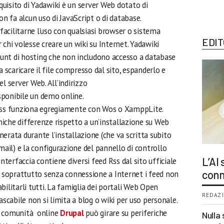
equisito di Yadawiki è un server Web dotato di
on fa alcun uso di JavaScript o di database.
 facilitarne l’uso con qualsiasi browser o sistema
EDIT
 chi volesse creare un wiki su Internet. Yadawiki
unt di hosting che non includono accesso a database
a scaricare il file compresso dal sito, espanderlo e
l server Web. All’indirizzo
sponibile un demo online.
ress funziona egregiamente con Wos o XamppLite.
che differenze rispetto a un’installazione su Web
erata durante l’installazione (che va scritta subito
mail) e la configurazione del pannello di controllo
L’AI
erfaccia contiene diversi feed Rss dal sito ufficiale
conn
o soprattutto senza connessione a Internet i feed non
bilitarli tutti. La famiglia dei portali Web Open
REDAZI
ascabile non si limita a blog o wiki per uso personale.
r comunità online
Drupal
può girare su periferiche
Nulla 