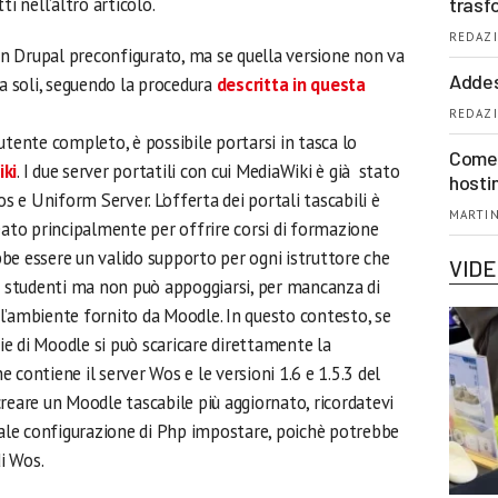
i nell’altro articolo.
trasf
REDAZI
con Drupal preconfigurato, ma se quella versione non va
Addes
da soli, seguendo la procedura
descritta in questa
REDAZI
utente completo, è possibile portarsi in tasca lo
Come 
ki
. I due server portatili con cui MediaWiki è già stato
hosti
e Uniform Server. L’offerta dei portali tascabili è
MARTIN
eato principalmente per offrire corsi di formazione
be essere un valido supporto per ogni istruttore che
VID
oi studenti ma non può appoggiarsi, per mancanza di
all’ambiente fornito da Moodle. In questo contesto, se
e di Moodle si può scaricare direttamente la
e contiene il server Wos e le versioni 1.6 e 1.5.3 del
reare un Moodle tascabile più aggiornato, ricordatevi
quale configurazione di Php impostare, poichè potrebbe
di Wos.