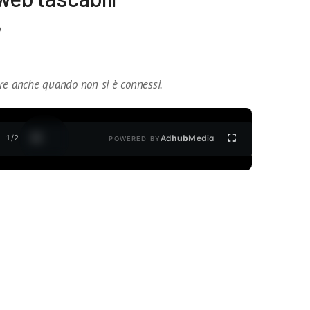
9
re anche quando non si è connessi.
1
/
2
Ad
hub
Media
POWERED BY