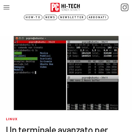
HOW-TO
NEWS
NEWSLETTER
ABBONATI
LINUX
Un terminale avanzato per