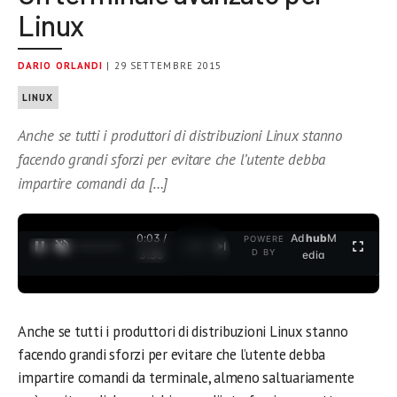
Linux
DARIO ORLANDI
| 29 SETTEMBRE 2015
LINUX
Anche se tutti i produttori di distribuzioni Linux stanno
facendo grandi sforzi per evitare che l’utente debba
impartire comandi da […]
0:03 /
Ad
hub
M
POWERE
1
/
2
D BY
3:35
edia
Anche se tutti i produttori di distribuzioni Linux stanno
facendo grandi sforzi per evitare che l’utente debba
impartire comandi da terminale, almeno saltuariamente