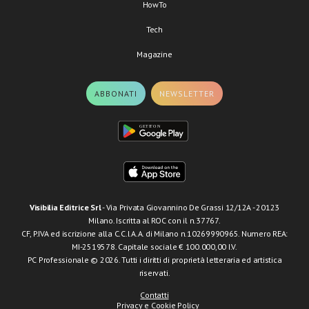
HowTo
Tech
Magazine
ABBONATI
NEWSLETTER
Visibilia Editrice Srl
- Via Privata Giovannino De Grassi 12/12A - 20123
Milano. Iscritta al ROC con il n.37767.
CF, P.IVA ed iscrizione alla C.C.I.A.A. di Milano n.10269990965. Numero REA:
MI-2519578. Capitale sociale € 100.000,00 I.V.
PC Professionale © 2026. Tutti i diritti di proprietà letteraria ed artistica
riservati.
Contatti
Privacy e Cookie Policy