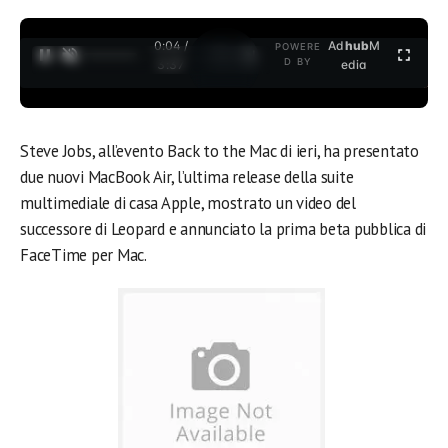
0:04 /
Ad
hub
M
POWERE
1
/
2
D BY
3:37
edia
Steve Jobs, all’evento Back to the Mac di ieri, ha presentato
due nuovi MacBook Air, l’ultima release della suite
multimediale di casa Apple, mostrato un video del
successore di Leopard e annunciato la prima beta pubblica di
FaceTime per Mac.