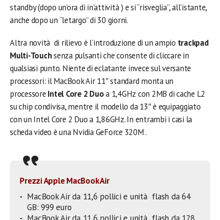
standby (dopo un’ora di in’attività ) e si “risveglia”, all’istante,
anche dopo un “letargo” di 30 giorni.
Altra novità di rilievo è l’introduzione di un ampio
trackpad
Multi-Touch
senza pulsanti che consente di cliccare in
qualsiasi punto. Niente di eclatante invece sul versante
processori: il MacBook Air 11″ standard monta un
processore
Intel Core 2 Duo
a 1,4GHz con 2MB di cache L2
su chip condivisa, mentre il modello da 13″ è equipaggiato
con un Intel Core 2 Duo a 1,86GHz. In entrambi i casi la
scheda video è una Nvidia GeForce 320M .
Prezzi Apple MacBook Air
MacBook Air da 11,6 pollici e unità flash da 64
GB: 999 euro
MacBook Air da 11,6 pollici e unità flash da 128