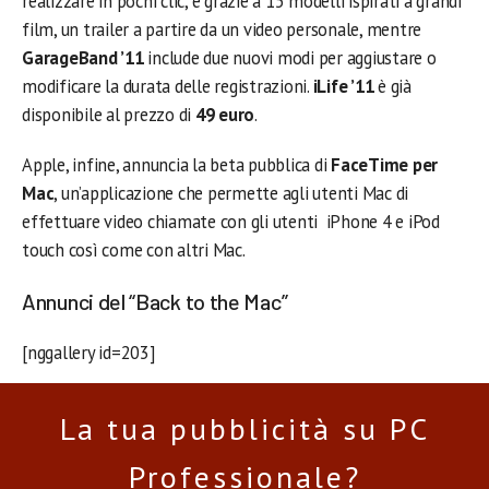
realizzare in pochi clic, e grazie a 15 modelli ispirati a grandi
film, un trailer a partire da un video personale, mentre
GarageBand ’11
include due nuovi modi per aggiustare o
modificare la durata delle registrazioni.
iLife ’11
è già
disponibile al prezzo di
49 euro
.
Apple, infine, annuncia la beta pubblica di
FaceTime per
Mac
, un’applicazione che permette agli utenti Mac di
effettuare video chiamate con gli utenti iPhone 4 e iPod
touch così come con altri Mac.
Annunci del “Back to the Mac”
[nggallery id=203]
La tua pubblicità su PC
Professionale?