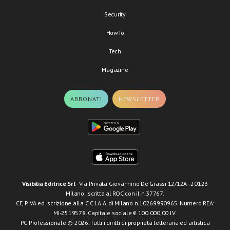
Security
HowTo
Tech
Magazine
ABBONATI
NEWSLETTER
Visibilia Editrice Srl
- Via Privata Giovannino De Grassi 12/12A - 20123
Milano. Iscritta al ROC con il n.37767.
CF, P.IVA ed iscrizione alla C.C.I.A.A. di Milano n.10269990965. Numero REA:
MI-2519578. Capitale sociale € 100.000,00 I.V.
PC Professionale © 2026. Tutti i diritti di proprietà letteraria ed artistica