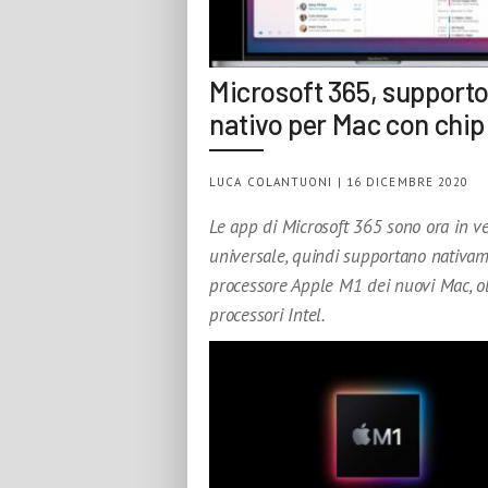
Microsoft 365, support
nativo per Mac con chi
LUCA COLANTUONI | 16 DICEMBRE 2020
Le app di Microsoft 365 sono ora in v
universale, quindi supportano nativam
processore Apple M1 dei nuovi Mac, ol
processori Intel.