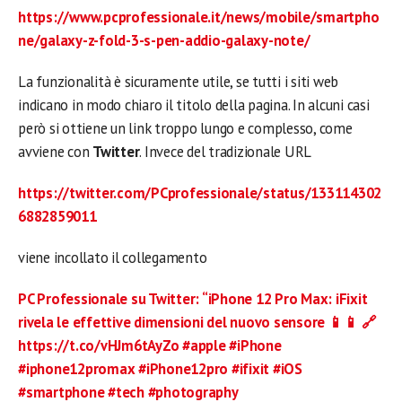
https://www.pcprofessionale.it/news/mobile/smartpho
ne/galaxy-z-fold-3-s-pen-addio-galaxy-note/
La funzionalità è sicuramente utile, se tutti i siti web
indicano in modo chiaro il titolo della pagina. In alcuni casi
però si ottiene un link troppo lungo e complesso, come
avviene con
Twitter
. Invece del tradizionale URL
https://twitter.com/PCprofessionale/status/133114302
6882859011
viene incollato il collegamento
PC Professionale su Twitter: “iPhone 12 Pro Max: iFixit
rivela le effettive dimensioni del nuovo sensore 📱📱 🔗
https://t.co/vHJm6tAyZo #apple #iPhone
#iphone12promax #iPhone12pro #ifixit #iOS
#smartphone #tech #photography