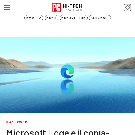
HOW-TO
NEWS
NEWSLETTER
ABBONATI
SOFTWARE
Microsoft Edge e il copia-