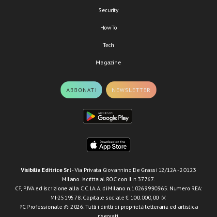
Security
HowTo
Tech
Magazine
ABBONATI
NEWSLETTER
Visibilia Editrice Srl
- Via Privata Giovannino De Grassi 12/12A - 20123
Milano. Iscritta al ROC con il n.37767.
CF, P.IVA ed iscrizione alla C.C.I.A.A. di Milano n.10269990965. Numero REA:
MI-2519578. Capitale sociale € 100.000,00 I.V.
PC Professionale © 2026. Tutti i diritti di proprietà letteraria ed artistica
riservati.