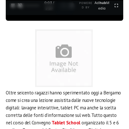
0:03 /
Ad
hub
M
POWERE
1
/
2
D BY
3:37
edia
Oltre seicento ragazzi hanno sperimentato oggi a Bergamo
come si crea una lezione assistita dalle nuove tecnologie
digitali: lavagne interattive, tablet PC ma anche la scelta
corretta delle fonti d’informazione sul web. Tutto questo
nel corso del Convegno
Tablet School
organizzato il 5 e 6