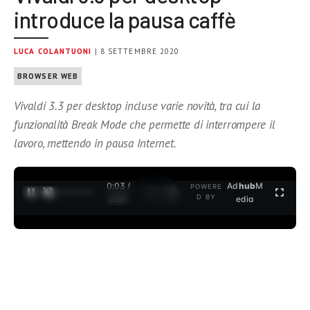
introduce la pausa caffè
LUCA COLANTUONI
| 8 SETTEMBRE 2020
BROWSER WEB
Vivaldi 3.3 per desktop incluse varie novità, tra cui la
funzionalità Break Mode che permette di interrompere il
lavoro, mettendo in pausa Internet.
0:04 /
Ad
hub
M
POWERE
1
/
2
D BY
3:37
edia