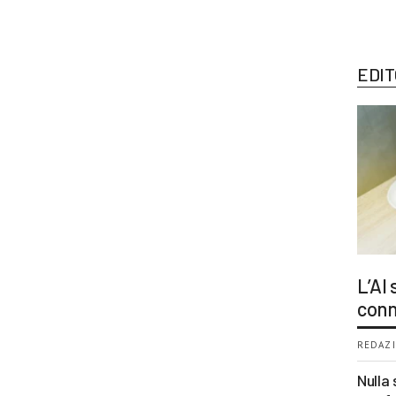
EDIT
L’AI
conn
REDAZI
Nulla 