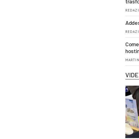
trasf
REDAZI
Addes
REDAZI
Come 
hosti
MARTIN
VID