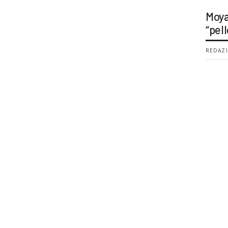
Moya
“pell
REDAZI