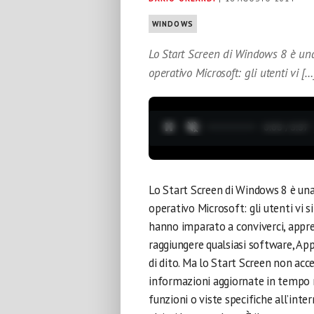
WINDOWS
Lo Start Screen di Windows 8 è una
operativo Microsoft: gli utenti vi […
0:04 / 3:37
Lo Start Screen di Windows 8 è una
operativo Microsoft: gli utenti vi s
hanno imparato a conviverci, apprez
raggiungere qualsiasi software, Ap
di dito. Ma lo Start Screen non acc
informazioni aggiornate in tempo r
funzioni o viste specifiche all’int