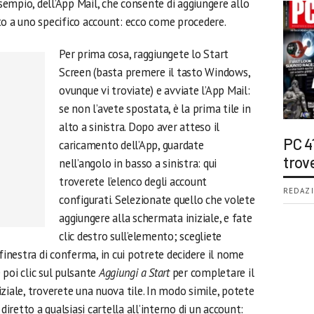
esempio, dell’App Mail, che consente di aggiungere allo
to a uno specifico account: ecco come procedere.
Per prima cosa, raggiungete lo Start
Screen (basta premere il tasto Windows,
ovunque vi troviate) e avviate l’App Mail:
se non l’avete spostata, è la prima tile in
alto a sinistra. Dopo aver atteso il
PC 4
caricamento dell’App, guardate
trov
nell’angolo in basso a sinistra: qui
troverete l’elenco degli account
REDAZI
configurati. Selezionate quello che volete
aggiungere alla schermata iniziale, e fate
clic destro sull’elemento; scegliete
finestra di conferma, in cui potrete decidere il nome
poi clic sul pulsante
Aggiungi a Start
per completare il
ziale, troverete una nuova tile. In modo simile, potete
retto a qualsiasi cartella all’interno di un account: