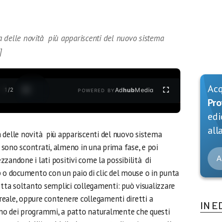
 delle novità più appariscenti del nuovo sistema
]
Ac
1
/
2
Ad
hub
Media
POWERED BY
Pro
edi
alla
 delle novità più appariscenti del nuovo sistema
i sono scontrati, almeno in una prima fase, e poi
A
zandone i lati positivi come la possibilità di
p o documento con un paio di clic del mouse o in punta
etta soltanto semplici collegamenti: può visualizzare
eale, oppure contenere collegamenti diretti a
IN E
erno dei programmi, a patto naturalmente che questi