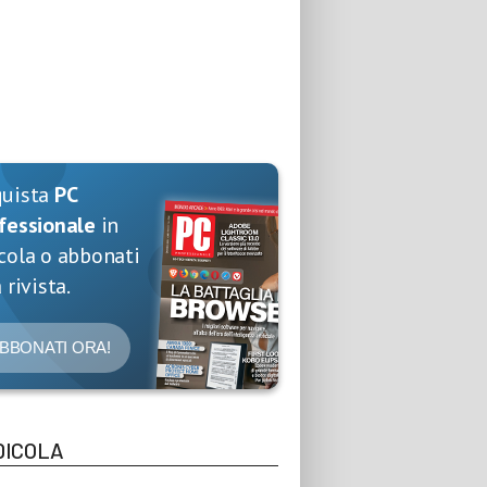
quista
PC
fessionale
in
cola o abbonati
 rivista.
BBONATI ORA!
DICOLA