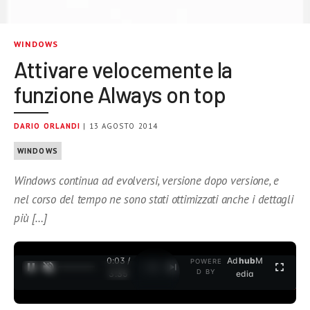
WINDOWS
Attivare velocemente la
funzione Always on top
DARIO ORLANDI
| 13 AGOSTO 2014
WINDOWS
Windows continua ad evolversi, versione dopo versione, e
nel corso del tempo ne sono stati ottimizzati anche i dettagli
più […]
0:04 /
Ad
hub
M
POWERE
1
/
2
D BY
3:35
edia