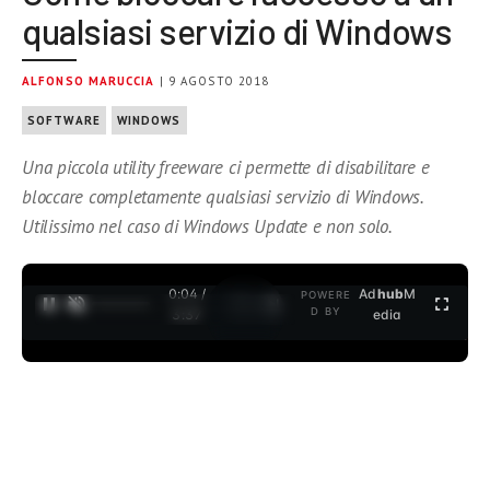
qualsiasi servizio di Windows
ALFONSO MARUCCIA
| 9 AGOSTO 2018
SOFTWARE
WINDOWS
Una piccola utility freeware ci permette di disabilitare e
bloccare completamente qualsiasi servizio di Windows.
Utilissimo nel caso di Windows Update e non solo.
0:05 /
Ad
hub
M
POWERE
1
/
2
D BY
3:37
edia