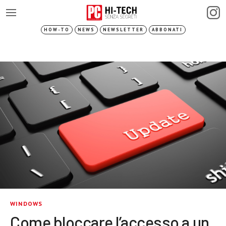
HOW-TO
NEWS
NEWSLETTER
ABBONATI
WINDOWS
Come bloccare l’accesso a un