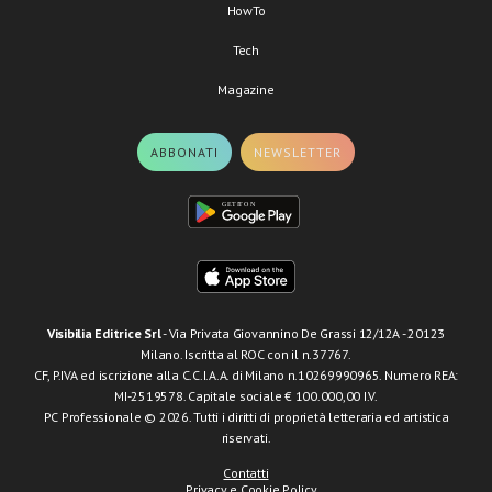
HowTo
Tech
Magazine
ABBONATI
NEWSLETTER
Visibilia Editrice Srl
- Via Privata Giovannino De Grassi 12/12A - 20123
Milano. Iscritta al ROC con il n.37767.
CF, P.IVA ed iscrizione alla C.C.I.A.A. di Milano n.10269990965. Numero REA:
MI-2519578. Capitale sociale € 100.000,00 I.V.
PC Professionale © 2026. Tutti i diritti di proprietà letteraria ed artistica
riservati.
Contatti
Privacy e Cookie Policy