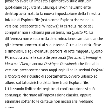
possono avere un impatto significativo sulle abitudini
quotidiane degli utenti. Chiunque lavori nell’ambiente
desktop avrà notato la nuova impostazione della finestra
iniziale di Esplora file (noto come Esplora risorse nella
versione precedente di Windows): la cartella radice del
computer non si chiama più Sistema, ma
Questo PC
. La
differenza non è solo nella denominazione: cambiano anche
gli elementi contenuti al suo interno. Oltre alle unità , fisse
e rimovibili, e agli eventuali percorsi di rete mappati, Questo
PC mostra anche le cartelle personali (
Documenti, Immagini,
Musica e Video
, e ancora
Desktop
e
Download
), che fino alla
versione precedente erano raggiungibili nelle sezioni
Preferiti
e
Raccolte
del riquadro di spostamento, ovvero l’elenco ad
albero sul lato sinistro della finestra di Esplora file
.
Utilizzando l’editor del registro di configurazione si può
comunque ritornare all’impostazione classica, oppure
eliminare soltanto le cartelle non necessarie: vediamo
come.