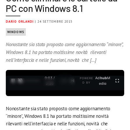
PC con Windows 8.1
DARIO ORLANDI
| 24 SETTEMBRE 2015
WINDOWS
Nonostante sia stato proposto come aggiornamento “minore”,
Windows 8.1 ha portato moltissime novità rilevanti
nell’interfaccia e nelle funzioni, novità che […]
0:04 /
Ad
hub
M
POWERE
1
/
2
D BY
3:35
edia
Nonostante sia stato proposto come aggiornamento
“minore”, Windows 8.1 ha portato moltissime novità
rilevanti nell’interfaccia e nelle funzioni, novità che