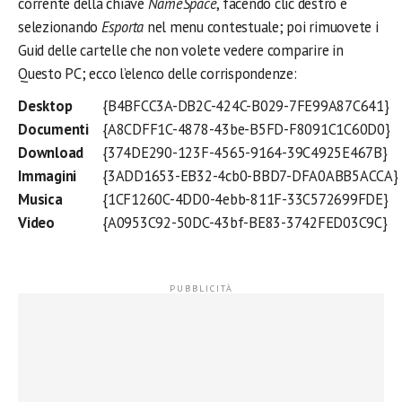
corrente della chiave
NameSpace
, facendo clic destro e
selezionando
Esporta
nel menu contestuale; poi rimuovete i
Guid delle cartelle che non volete vedere comparire in
Questo PC; ecco l’elenco delle corrispondenze:
Desktop
{B4BFCC3A-DB2C-424C-B029-7FE99A87C641}
Documenti
{A8CDFF1C-4878-43be-B5FD-F8091C1C60D0}
Download
{374DE290-123F-4565-9164-39C4925E467B}
Immagini
{3ADD1653-EB32-4cb0-BBD7-DFA0ABB5ACCA}
Musica
{1CF1260C-4DD0-4ebb-811F-33C572699FDE}
Video
{A0953C92-50DC-43bf-BE83-3742FED03C9C}