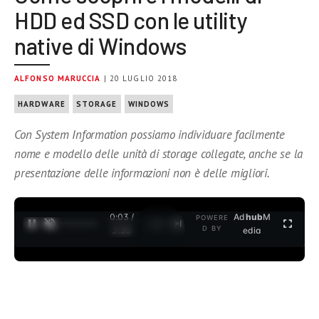
HDD ed SSD con le utility
native di Windows
ALFONSO MARUCCIA
| 20 LUGLIO 2018
HARDWARE
STORAGE
WINDOWS
Con System Information possiamo individuare facilmente
nome e modello delle unità di storage collegate, anche se la
presentazione delle informazioni non è delle migliori.
0:04 /
Ad
hub
M
POWERE
1
/
2
D BY
3:35
edia