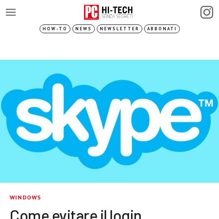
HOW-TO
NEWS
NEWSLETTER
ABBONATI
WINDOWS
Come evitare il login