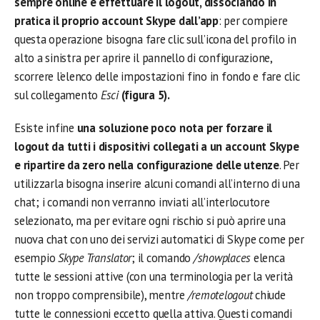
sempre online è effettuare il logout, dissociando in
pratica il proprio account Skype dall’app
: per compiere
questa operazione bisogna fare clic sull’icona del profilo in
alto a sinistra per aprire il pannello di configurazione,
scorrere l’elenco delle impostazioni fino in fondo e fare clic
sul collegamento
Esci
(figura 5).
Esiste infine
una soluzione poco nota per forzare il
logout da tutti i dispositivi collegati a un account Skype
e ripartire da zero nella configurazione delle utenze
. Per
utilizzarla bisogna inserire alcuni comandi all’interno di una
chat; i comandi non verranno inviati all’interlocutore
selezionato, ma per evitare ogni rischio si può aprire una
nuova chat con uno dei servizi automatici di Skype come per
esempio
Skype Translator
; il comando
/showplaces
elenca
tutte le sessioni attive (con una terminologia per la verità
non troppo comprensibile), mentre
/remotelogout
chiude
tutte le connessioni eccetto quella attiva. Questi comandi