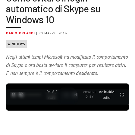
automatico di Skype su
Windows 10
DARIO ORLANDI
| 20 MARZO 2018
WINDOWS
Negli ultimi tempi Microsoft ha modificato il comportamento
di Skype e ora basta avviare il computer per risultare attivi.
E non sempre è il comportamento desiderato.
0:19 /
Ad
hub
M
POWERE
1
/
2
D BY
3:35
edia