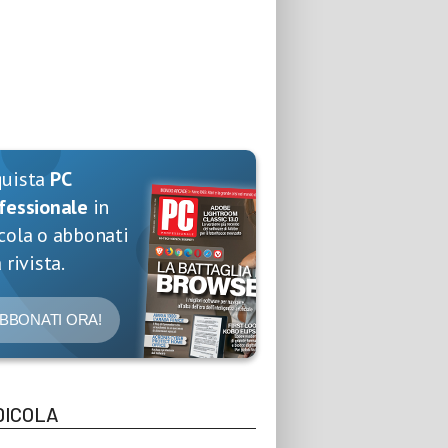
quista
PC
fessionale
in
cola o abbonati
 rivista.
BBONATI ORA!
DICOLA