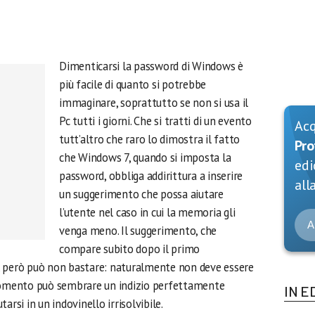
Dimenticarsi la password di Windows è
più facile di quanto si potrebbe
immaginare, soprattutto se non si usa il
Pc tutti i giorni. Che si tratti di un evento
Ac
tutt’altro che raro lo dimostra il fatto
Pro
che Windows 7, quando si imposta la
edi
password, obbliga addirittura a inserire
alla
un suggerimento che possa aiutare
l’utente nel caso in cui la memoria gli
A
venga meno. Il suggerimento, che
compare subito dopo il primo
, però può non bastare: naturalmente non deve essere
 momento può sembrare un indizio perfettamente
IN E
arsi in un indovinello irrisolvibile.