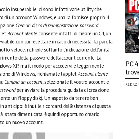
lo insuperabile: ci sono infatti varie utility che
d di un account Windows, e una la fornisce proprio il
’opzione
Crea un disco di reimpostazione password
plet
Account utente
consente infatti di creare un Cd, un
iabile con cui resettare in caso di necessità la parola
olto veloce, richiede soltanto l’indicazione dell’unità
inserimento della password dell’account corrente. La
PC 4
indows XP, ma il modo per accedervi è leggermente
trov
rsione di Windows, richiamate l’applet
Account utente
 su
Cambia un account
, selezionate il vostro account e
REDAZI
password
per avviare la procedura guidata di creazione
nte un floppy disk). Un aspetto da tenere ben
n anticipo: è inutile ricordarsi dell’esistenza di questa
ià stata dimenticata. è quindi opportuno crearlo
to un nuovo account.