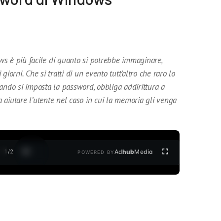
s è più facile di quanto si potrebbe immaginare,
i giorni. Che si tratti di un evento tutt’altro che raro lo
ando si imposta la password, obbliga addirittura a
 aiutare l’utente nel caso in cui la memoria gli venga
1
/
2
Ad
hub
Media
POWERED BY