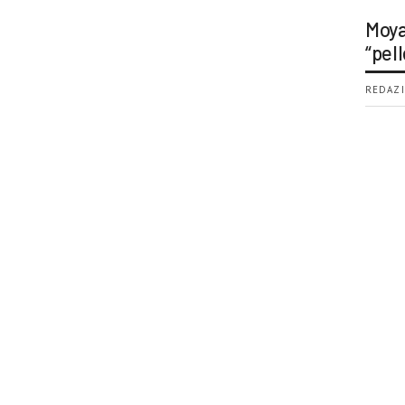
Moya
“pell
REDAZI