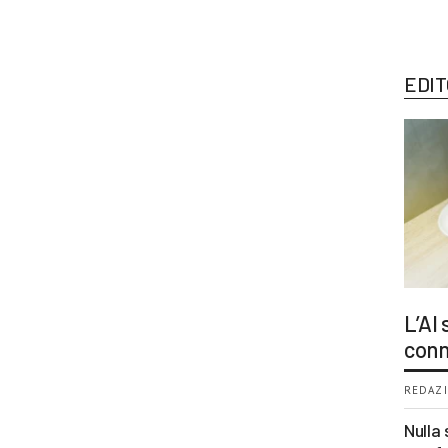
EDIT
L’AI
conn
REDAZI
Nulla 