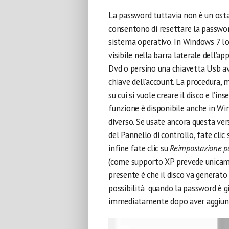
La password tuttavia non è un ostaco
consentono di resettare la passwor
sistema operativo. In Windows 7 l
visibile nella barra laterale dell’ap
Dvd o persino una chiavetta Usb avv
chiave dell’account. La procedura, m
su cui si vuole creare il disco e l’
funzione è disponibile anche in W
diverso. Se usate ancora questa ve
del Pannello di controllo, fate clic
infine fate clic su
Reimpostazione 
(come supporto XP prevede unicame
presente è che il disco va generato i
possibilità quando la password è g
immediatamente dopo aver aggiun