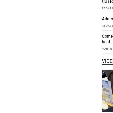
trasf
REDAZI
Addes
REDAZI
Come 
hosti
MARTIN
VID