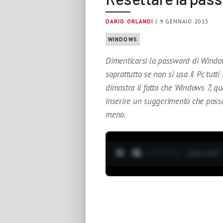
DARIO ORLANDI
| 9 GENNAIO 2013
WINDOWS
Dimenticarsi la password di Window
soprattutto se non si usa il Pc tutti 
dimostra il fatto che Windows 7, qu
inserire un suggerimento che possa
meno.
0:05 / 3:37