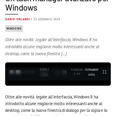
Windows
DARIO ORLANDI
| 23 GENNAIO 2015
WINDOWS
Oltre alle novità legate all’interfaccia, Windows 8 ha
introdotto alcune migliorie molto interessanti anche al
desktop, come la nuova finestra […]
0:03 /
Ad
hub
M
POWERE
1
/
2
D BY
3:35
edia
Oltre alle novità legate all’interfaccia, Windows 8 ha
introdotto alcune migliorie molto interessanti anche al
desktop, come la nuova finestra di dialogo per la copia e lo