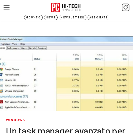
HOW-TO
NEWS
NEWSLETTER
ABBONATI
WINDOWS
Un task manager avanzato per