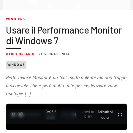
WINDOWS
Usare il Performance Monitor
di Windows 7
DARIO ORLANDI
| 31 GENNAIO 2014
WINDOWS
Performance Monitor è un tool molto potente ma non troppo
amichevole, che è però molto utile per evidenziare varie
tipologie […]
0:04 /
Ad
hub
M
POWERE
1
/
2
D BY
3:35
edia