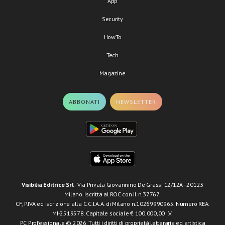
App
Security
HowTo
Tech
Magazine
ABBONATI
NEWSLETTER
Visibilia Editrice Srl
- Via Privata Giovannino De Grassi 12/12A - 20123
Milano. Iscritta al ROC con il n.37767.
CF, P.IVA ed iscrizione alla C.C.I.A.A. di Milano n.10269990965. Numero REA:
MI-2519578. Capitale sociale € 100.000,00 I.V.
PC Professionale © 2026. Tutti i diritti di proprietà letteraria ed artistica