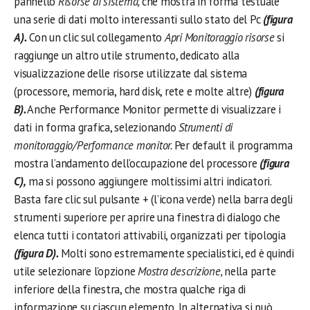
pannello
Risorse di sistema,
che mostra in forma testuale
una serie di dati molto interessanti sullo stato del Pc
(figura
A).
Con un clic sul collegamento
Apri Monitoraggio risorse
si
raggiunge un altro utile strumento, dedicato alla
visualizzazione delle risorse utilizzate dal sistema
(processore, memoria, hard disk, rete e molte altre)
(figura
B).
Anche Performance Monitor permette di visualizzare i
dati in forma grafica, selezionando
Strumenti di
monitoraggio/Performance monitor.
Per default il programma
mostra l’andamento dell’occupazione del processore
(figura
C),
ma si possono aggiungere moltissimi altri indicatori.
Basta fare clic sul pulsante + (l’icona verde) nella barra degli
strumenti superiore per aprire una finestra di dialogo che
elenca tutti i contatori attivabili, organizzati per tipologia
(figura D).
Molti sono estremamente specialistici, ed è quindi
utile selezionare l’opzione
Mostra descrizione,
nella parte
inferiore della finestra, che mostra qualche riga di
informazione su ciascun elemento. In alternativa si può