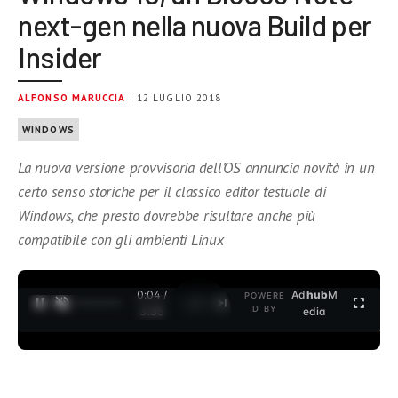
next-gen nella nuova Build per
Insider
ALFONSO MARUCCIA
| 12 LUGLIO 2018
WINDOWS
La nuova versione provvisoria dell’OS annuncia novità in un
certo senso storiche per il classico editor testuale di
Windows, che presto dovrebbe risultare anche più
compatibile con gli ambienti Linux
0:04 /
Ad
hub
M
POWERE
1
/
2
D BY
3:35
edia