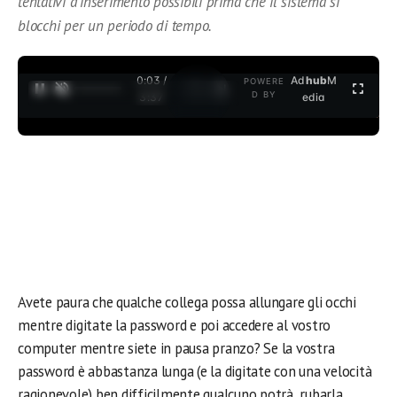
tentativi d’inserimento possibili prima che il sistema si
blocchi per un periodo di tempo.
0:04 /
Ad
hub
M
POWERE
1
/
2
D BY
3:37
edia
Avete paura che qualche collega possa allungare gli occhi
mentre digitate la password e poi accedere al vostro
computer mentre siete in pausa pranzo? Se la vostra
password è abbastanza lunga (e la digitate con una velocità
ragionevole) ben difficilmente qualcuno potrà rubarla