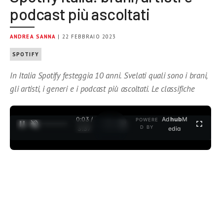
podcast più ascoltati
ANDREA SANNA
| 22 FEBBRAIO 2023
SPOTIFY
In Italia Spotify festeggia 10 anni. Svelati quali sono i brani,
gli artisti, i generi e i podcast più ascoltati. Le classifiche
0:04 /
Ad
hub
M
POWERE
1
/
2
D BY
3:37
edia