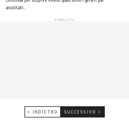
Continua per scoprire invece quali sono i generi più
ascoltati…
< INDIETRO
SUCCESSIVO >