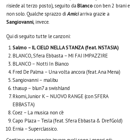
risiede al terzo posto), seguito da
Blanco
con ben 2 brani e
non solo. Qualche sprazzo di
Amici
arriva grazie a
Sangiovanni
, invece.
Qui di seguito tutte le canzoni:
Salmo – IL CIELO NELLA STANZA (feat. NSTASIA)
BLANCO, Sfera Ebbasta – MI FAI IMPAZZIRE
BLANCO – Notti In Bianco
Fred De Palma – Una volta ancora (feat. Ana Mena)
Sangiovanni – malibu
thasup – blun7 a swishland
Rkomi, Junior K – NUOVO RANGE (con SFERA
EBBASTA)
Coez – La musica non c’è
Capo Plaza – Tesla (feat. Sfera Ebbasta & DrefGold)
Ernia – Superclassico.