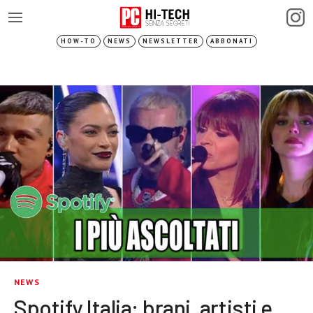
HOW-TO
NEWS
NEWSLETTER
ABBONATI
NEWS
Spotify Italia: brani, artisti e