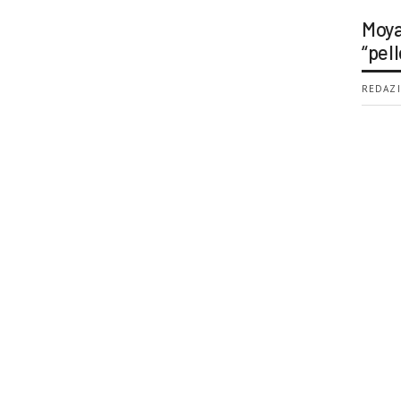
Moya
“pell
REDAZI