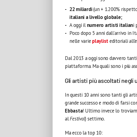
22 miliardi
(un + 1.200% rispetto
italiani a livello globale
;
A oggi il
numero artisti italian
i
Poco dopo 5 anni dall’arrivo in Ita
nelle varie
playlist
editoriali all’
Dal 2013 a oggi sono davvero tanti
piattaforma. Ma quali sono i più as
Gli artisti più ascoltati negli 
In questi 10 anni sono tanti gli ar
grande successo e modo di farsi co
Ebbasta
! Ultimo invece lo trovia
al
Festival
) settimo.
Ma ecco la top 10: