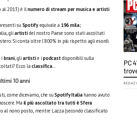
 al 2013) è il
numero di stream per musica e artisti
 presenti su
Spotify
equivale a
196 mila
;
lia, gli
artisti
del nostro Paese sono stati ascoltati
estero. Si conta oltre l’800% in più rispetto agli esordi.
 i
brani
, gli
artisti
e i
podcast
disponibili sulla
PC 4
coltati? Ecco la
classifica
…
trov
ultimi 10 anni
REDAZI
tisti, come dicevamo, che su
Spotify Italia
hanno avuto
noscere. Ma
il più ascoltato tra tutti è Sfera
mo al nono posto, mentre Lazza (secondo classificato