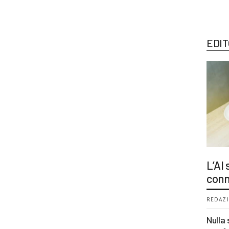
EDIT
L’AI
conn
REDAZI
Nulla 