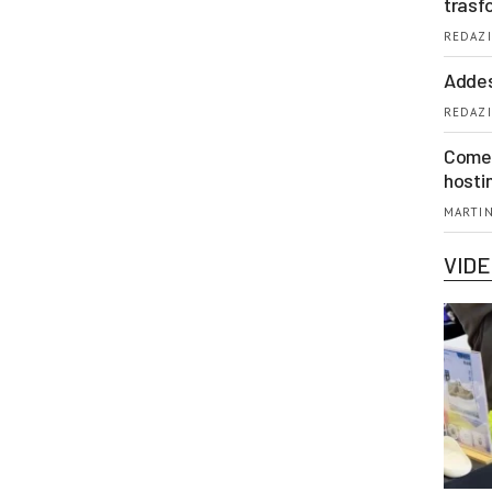
trasf
REDAZI
Addes
REDAZI
Come 
hosti
MARTIN
VID