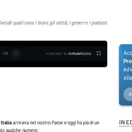
velati quali sono i brani, gli artisti, i generi e i podcast
Ac
1
/
2
Ad
hub
Media
POWERED BY
Pro
edi
alla
A
IN E
 Italia
arrivava nel nostro Paese e oggi ha più di un
olo qualche numero: