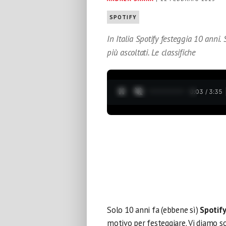
SPOTIFY
In Italia Spotify festeggia 10 anni. S
più ascoltati. Le classifiche
0:04 / 3:35
Solo 10 anni fa (ebbene sì)
Spotify
motivo per festeggiare. Vi diamo s