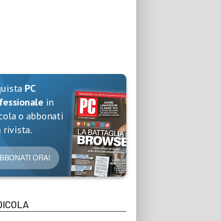
quista
PC
fessionale
in
cola o abbonati
 rivista.
BBONATI ORA!
DICOLA