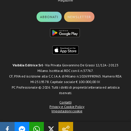
Magazine
ABBONATI
NEWSLETTER
Visibilia Editrice Srl
- Via Privata Giovannino De Grassi 12/12A - 20123
Milano. Iscritta al ROC con il n.37767.
CF, P.IVA ed iscrizione alla C.C.I.A.A. di Milano n.10269990965. Numero REA:
MI-2519578. Capitale sociale € 100.000,00 I.V.
PC Professionale © 2026. Tutti i diritti di proprietà letteraria ed artistica
riservati.
Contatti
Privacy e Cookie Policy
Impostazioni cookie