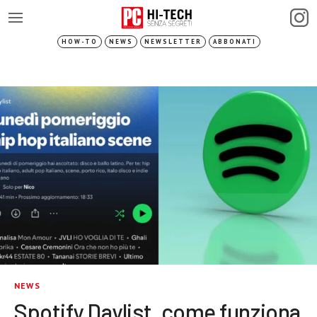
HOW-TO
NEWS
NEWSLETTER
ABBONATI
NEWS
Spotify Daylist, come funziona