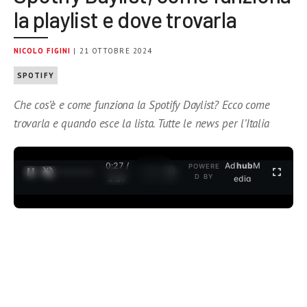
la playlist e dove trovarla
NICOLO FIGINI
| 21 OTTOBRE 2024
SPOTIFY
Che cos’è e come funziona la Spotify Daylist? Ecco come
trovarla e quando esce la lista. Tutte le news per l’Italia
0:27 /
Ad
hub
M
POWERE
1
/
2
D BY
3:37
edia