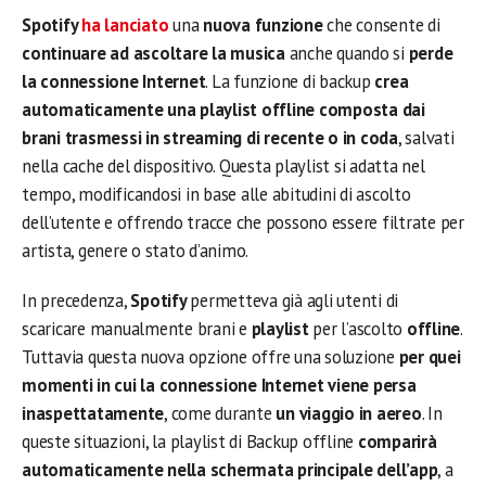
Spotify
ha lanciato
una
nuova funzione
che consente di
continuare ad ascoltare la musica
anche quando si
perde
la connessione Internet
. La funzione di backup
crea
automaticamente una playlist offline
composta dai
brani trasmessi in streaming di recente o in coda
, salvati
nella cache del dispositivo. Questa playlist si adatta nel
tempo, modificandosi in base alle abitudini di ascolto
dell’utente e offrendo tracce che possono essere filtrate per
artista, genere o stato d’animo.
In precedenza,
Spotify
permetteva già agli utenti di
scaricare manualmente brani e
playlist
per l’ascolto
offline
.
Tuttavia questa nuova opzione offre una soluzione
per quei
momenti in cui la connessione Internet viene persa
inaspettatamente
, come durante
un viaggio in aereo
. In
queste situazioni, la playlist di Backup offline
comparirà
automaticamente nella schermata principale dell’app
, a