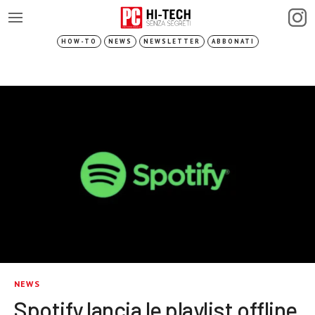
HOW-TO
NEWS
NEWSLETTER
ABBONATI
NEWS
Spotify lancia le playlist offline