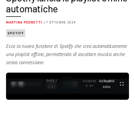
automatiche
MARTINA PEDRETTI
| 7 OTTOBRE 2024
SPOTIFY
Ecco la nuova funzione di Spotify che crea automaticamente
una playlist offline, permettendo di ascoltare musica anche
senza connessione.
0:04 /
Ad
hub
M
POWERE
1
/
2
D BY
3:37
edia