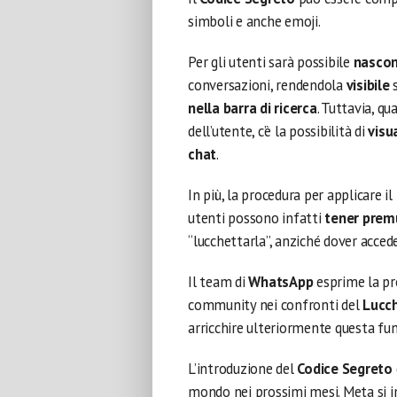
simboli e anche emoji.
Per gli utenti sarà possibile
nascon
conversazioni, rendendola
visibile
nella barra di ricerca
. Tuttavia, q
dell’utente, c’è la possibilità di
visu
chat
.
In più, la procedura per applicare il
utenti possono infatti
tener prem
“lucchettarla”, anziché dover acced
Il team di
WhatsApp
esprime la pr
community nei confronti del
Lucc
arricchire ulteriormente questa fun
L’introduzione del
Codice Segreto
mondo nei prossimi mesi. Meta si