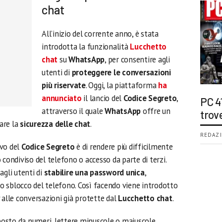
chat
All’inizio del corrente anno, è stata
introdotta la funzionalità
Lucchetto
chat
su
WhatsApp
, per consentire agli
utenti di
proteggere le conversazioni
più riservate
. Oggi, la piattaforma
ha
annunciato
il lancio del
Codice Segreto
,
PC 4
attraverso il quale
WhatsApp
offre un
trov
are la
sicurezza delle chat
.
REDAZI
ivo del
Codice Segreto
è di rendere più difficilmente
zo condiviso del telefono o accesso da parte di terzi.
agli utenti di
stabilire una password unica
,
 lo sblocco del telefono. Così facendo viene introdotto
 alle conversazioni già protette dal
Lucchetto chat
.
sto da numeri, lettere minuscole o maiuscole,