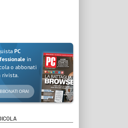
quista
PC
fessionale
in
cola o abbonati
 rivista.
BBONATI ORA!
DICOLA