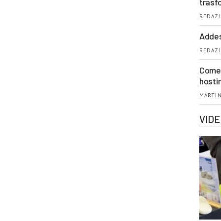
trasf
REDAZI
Addes
REDAZI
Come 
hosti
MARTIN
VID