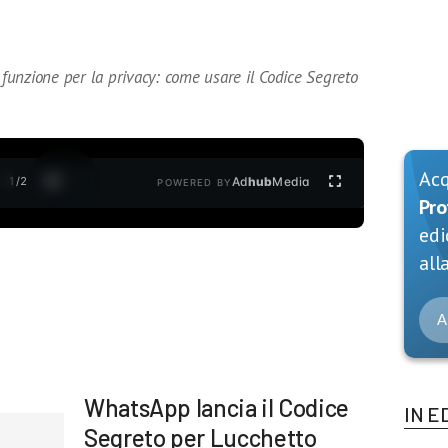
unzione per la privacy: come usare il Codice Segreto
Ac
1
/
2
Ad
hub
Media
POWERED BY
Pro
edi
alla
A
WhatsApp lancia il Codice
IN E
Segreto per Lucchetto