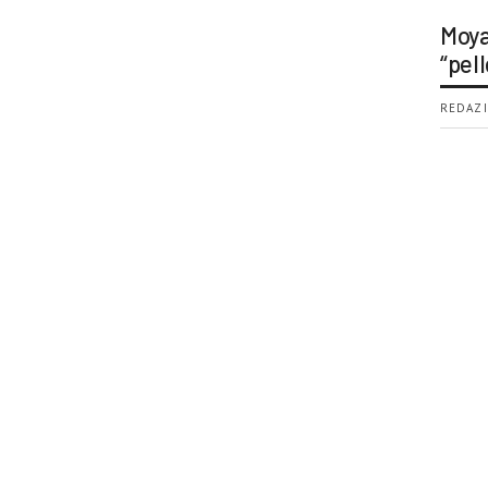
Moya
“pell
REDAZI