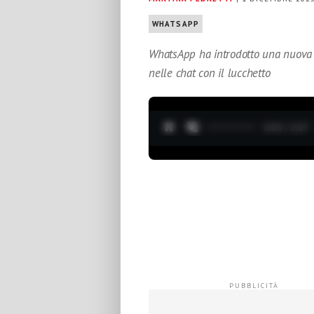
WHATSAPP
WhatsApp ha introdotto una nuova f
nelle chat con il lucchetto
0:04 / 3:37