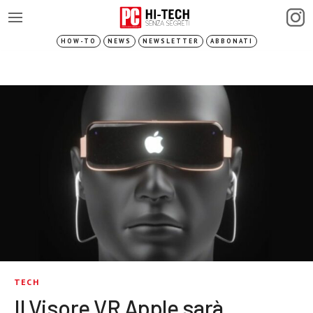
HOW-TO
NEWS
NEWSLETTER
ABBONATI
TECH
Il Visore VR Apple sarà