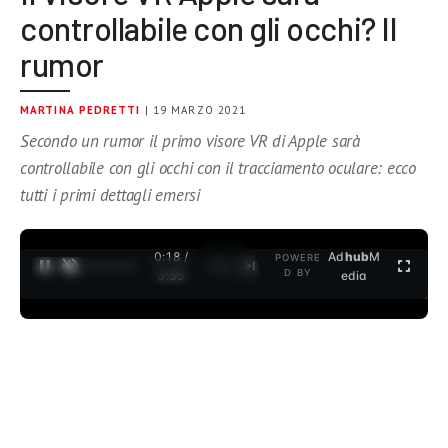
controllabile con gli occhi? Il
rumor
MARTINA PEDRETTI
| 19 MARZO 2021
Secondo un rumor il primo visore VR di Apple sarà
controllabile con gli occhi con il tracciamento oculare: ecco
tutti i primi dettagli emersi
0:19 /
Ad
hub
M
POWERE
1
/
2
D BY
3:35
edia