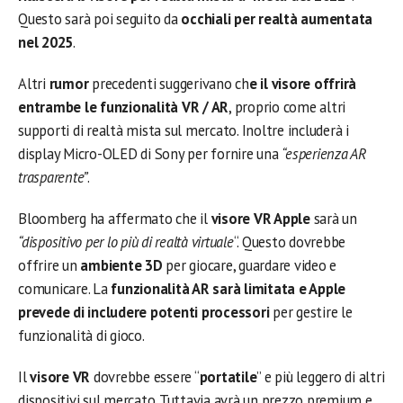
Questo sarà poi seguito da
occhiali per realtà aumentata
nel 2025
.
Altri
rumor
precedenti suggerivano ch
e il visore offrirà
entrambe le funzionalità VR / AR
, proprio come altri
supporti di realtà mista sul mercato. Inoltre includerà i
display Micro-OLED di Sony per fornire una
“esperienza AR
trasparente”
.
Bloomberg ha affermato che il
visore VR Apple
sarà un
“dispositivo per lo più di realtà virtuale
“. Questo dovrebbe
offrire un
ambiente 3D
per giocare, guardare video e
comunicare. La
funzionalità AR sarà limitata e Apple
prevede di includere potenti processori
per gestire le
funzionalità di gioco.
Il
visore VR
dovrebbe essere “
portatile
” e più leggero di altri
dispositivi sul mercato. Tuttavia avrà un prezzo premium e