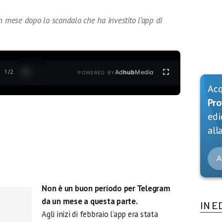
n mese dopo lo scandalo che ha investito l’app di
1
/
2
Ad
hub
Media
POWERED BY
Ac
Pro
edi
alla
A
Non è un buon periodo per Telegram
da un mese a questa parte.
IN E
Agli inizi di febbraio l’app era stata