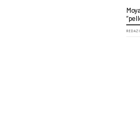
Moya
“pell
REDAZI