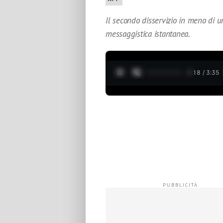
Il secondo disservizio in meno di u
messaggistica istantanea.
0:19 / 3:35