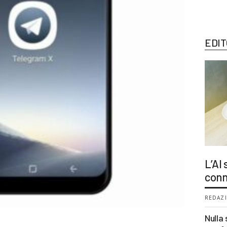
EDIT
L’AI
conn
REDAZI
Nulla 