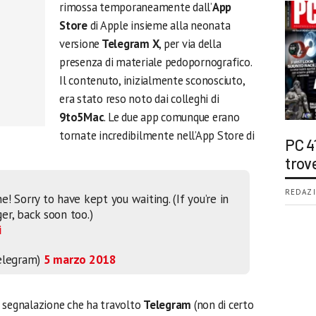
rimossa temporaneamente dall’
App
Store
di Apple insieme alla neonata
versione
Telegram X
, per via della
presenza di materiale pedopornografico.
Il contenuto, inizialmente sconosciuto,
era stato reso noto dai colleghi di
9to5Mac
. Le due app comunque erano
tornate incredibilmente nell’App Store di
PC 4
trov
REDAZI
! Sorry to have kept you waiting. (If you’re in
ger, back soon too.)
i
elegram)
5 marzo 2018
e segnalazione che ha travolto
Telegram
(non di certo