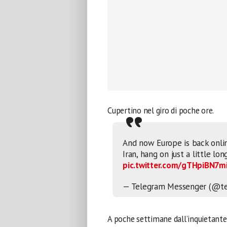
Cupertino nel giro di poche ore.
And now Europe is back online
Iran, hang on just a little lon
pic.twitter.com/gTHpiBN7m
— Telegram Messenger (@t
A poche settimane dall’inquietant