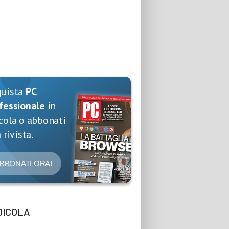
quista
PC
fessionale
in
cola o abbonati
 rivista.
BBONATI ORA!
DICOLA