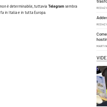
trasf
 non è determinabile, tuttavia
Telegram
sembra
REDAZI
a in Italia e in tutta Europa.
Addes
REDAZI
Come 
hosti
MARTIN
VID